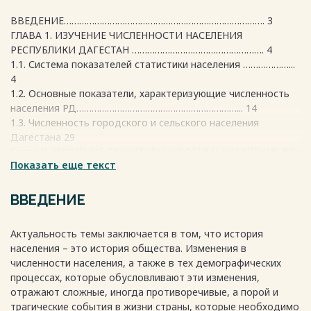
ВВЕДЕНИЕ……………………………………………………………………. 3
ГЛАВА 1. ИЗУЧЕНИЕ ЧИСЛЕННОСТИ НАСЕЛЕНИЯ
РЕСПУБЛИКИ ДАГЕСТАН ……………………………………………. 4
1.1. Система показателей статистики населения ………………...
4
1.2. Основные показатели, характеризующие численность
населения РД………………………………………………………... 14
1.3. Численность городского и сельского населения
Дагестана 29
Глава II. ИЗУЧЕНИЕ СТРУКТУРЫ (СОСТАВА) НАСЕЛЕНИЯ РД.
Показать еще текст
ОСНОВНЫЕ ХАРАКТЕРИСТИКИ СОСТАВА
НАСЕЛЕНИЯ…………………………………………………………….
2.1. Возрастно-половой состав населения Дагестана…………..
ВВЕДЕНИЕ
36
2.2. Этническая структура населения РД……………………….. 42
Актуальность темы заключается в том, что история
2.3. Конфессиональный состав населения РД………………….. 57
населения – это история общества. Изменения в
2. 4. Динамика численности населения Дагестана (1897-
численности населения, а также в тех демографических
2025 гг.)…………………………………………………………………. 64
процессах, которые обусловливают эти изменения,
Заключение………………………………………………………………… 72
отражают сложные, иногда противоречивые, а порой и
Литература………………………………………………………………… 75
трагические события в жизни страны, которые необходимо