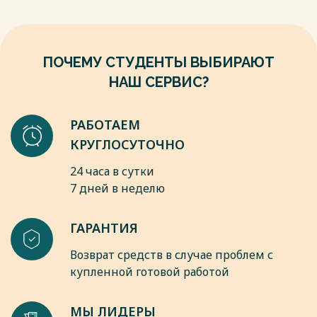
населения (IЧ - М), число заключенных браков (Б), число
разводов (Р). Абсолютные цифры событий получены в
результате статистической обработки актов гражданского
со-стояния, которые составляются в органах ЗАГС при
ПОЧЕМУ СТУДЕНТЫ ВЫБИРАЮТ
регистрации рождений, смертей, браков и разводов.
НАШ СЕРВИС?
Весь текст будет доступен
после покупки
РАБОТАЕМ
КРУГЛОСУТОЧНО
24 часа в сутки
7 дней в неделю
ГАРАНТИЯ
Возврат средств в случае проблем с
купленной готовой работой
МЫ ЛИДЕРЫ