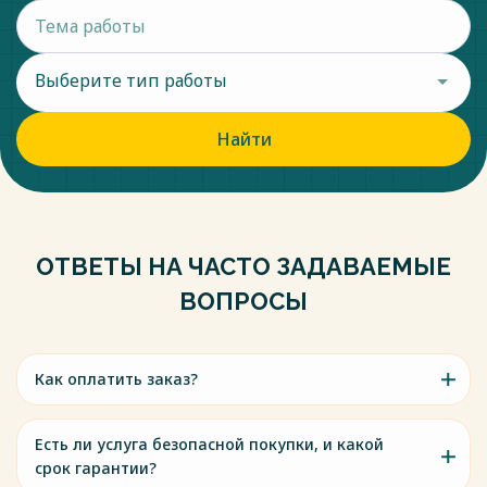
обучающихся с ОВЗ и т.д. Уоординаторами проекта от
учреждения являются Прошлякова В.М. - руководитель
ППС , Медведь И.В. - координатор деятельности ППк
Выберите тип работы
школы, Координатор по внешним связям и методическому
сопровождению — Столярова А.Г.
Весь текст будет доступен
после покупки
Найти
ОТВЕТЫ НА ЧАСТО ЗАДАВАЕМЫЕ
ВОПРОСЫ
Как оплатить заказ?
Есть ли услуга безопасной покупки, и какой
срок гарантии?