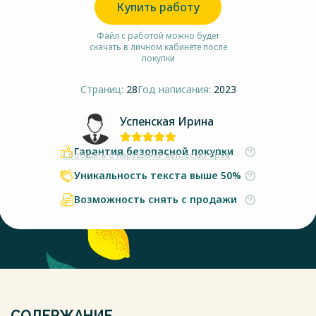
Купить работу
Файл с работой можно будет
скачать в личном кабинете после
покупки
Страниц:
28
Год написания:
2023
Успенская Ирина
Гарантия безопасной покупки
Сообщить о нарушении авторских прав
Уникальность текста выше 50%
Возможность снять с продажи
СОДЕРЖАНИЕ