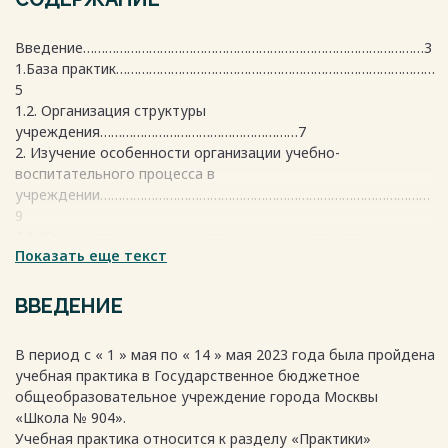
Введение…………………………………………………………………………………3
1.База практик……………………………………………………………………………
5
1.2. Организация структуры
учреждения………………………………………………7
2. Изучение особенности организации учебно-
воспитательного процесса в
учреждении………………………………………………………………………………
9
2.1. Количественные и качественные характеристики и
Показать еще текст
особенности контингента
учреждения………………………………………………………………………………
9
ВВЕДЕНИЕ
2.2 Сценарий мероприятия, проводимого педагогом-
психологом…………………...9
В период с « 1 » мая по « 14 » мая 2023 года была пройдена
2.3. Основные методики обучения и воспитания,
учебная практика в Государственное бюджетное
применяемых в учреждении…...13
общеобразовательное учреждение города Москвы
3. Деятельность педагога-психолога в школьной
«Школа № 904».
организации……………………..15
Учебная практика относится к разделу «Практики»
3.1. Направление работы психолога с