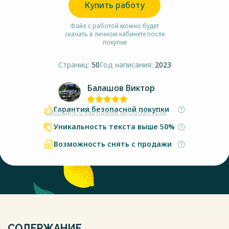
Купить работу
Файл с работой можно будет
скачать в личном кабинете после
покупки
Страниц:
50
Год написания:
2023
Балашов Виктор
Гарантия безопасной покупки
Сообщить о нарушении авторских прав
Уникальность текста выше 50%
Возможность снять с продажи
СОДЕРЖАНИЕ