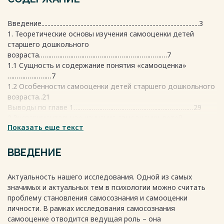
Введение.........................................................................................................3
1. Теоретические основы изучения самооценки детей
старшего дошкольного
возраста…………………………………………………………….7
1.1 Сущность и содержание понятия «самооценка»
……………………7
1.2 Особенности самооценки детей старшего дошкольного
возраста..21
Выводы по главе 1………………………………………...………………29
2 Экспериментальное изучение самооценки детей
Показать еще текст
дошкольного
возраста……………………………………………………………….…………31
2.1 Описание и обоснование методов изучения самооценки
ВВЕДЕНИЕ
у детей дошкольного возраста
…………………………………………….....................31
Актуальность нашего исследования. Одной из самых
2.2 Анализ и обработка результатов исследования …………….
значимых и актуальных тем в психологии можно считать
……..36
проблему становления самосознания и самооценки
Выводы по главе 2………………………………………………………...43
личности. В рамках исследования самосознания
Заключение……………………………….……………………………….44
самооценке отводится ведущая роль – она
Список использованных источников.