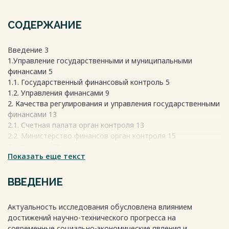
СОДЕРЖАНИЕ
Введение 3
1.Управление государственными и муниципальными
финансами 5
1.1. Государственный финансовый контроль 5
1.2. Управления финансами 9
2. Качества регулирования и управления государственными
финансами 13
2.1. Счетная палата орган контроля 13
2.2. Министерство финансов орган контроля 15
Заключение 20
Показать еще текст
Список использованных источников и литературы 22
Весь текст будет доступен
после покупки
ВВЕДЕНИЕ
Актуальность исследования обусловлена влиянием
достижений научно-технического прогресса на
современные социально-экономические явления и