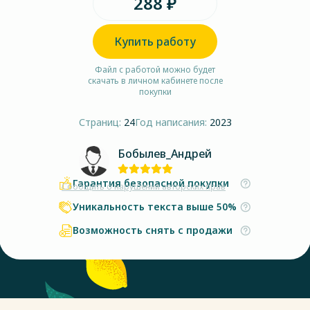
288 ₽
Купить работу
Файл с работой можно будет
скачать в личном кабинете после
покупки
Страниц:
24
Год написания:
2023
Бобылев_Андрей
Гарантия безопасной покупки
Сообщить о нарушении авторских прав
Уникальность текста выше 50%
Возможность снять с продажи