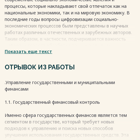
процессы, которые накладывают свой отпечаток как на
национальные экономики, так и на мировую экономику. В
последние годы вопросы цифровизации социально-
экономических процессов были представлены в научных
работах различных отечественных и зарубежных авторов.
Таким образом, в частности, подчеркивается важность
цифровых средств обработки данных в решении
Показать еще текст
актуальных проблем современности, что имеет не только
большое научное значение, но и практическое - в рамках
принятия управленческих решений по модернизации
ОТРЫВОК ИЗ РАБОТЫ
социально-экономических процессов в соответствующем
публично-правовом образовании. Более того, это может
.Управление государственными и муниципальными
значительно повысить качество управления социально-
финансами
экономическими объектами.
Весь текст будет доступен
после покупки
1.1. Государственный финансовый контроль
Именно сфера государственных финансов является тем
сегментом в государстве, который требует новых
подходов к управлению и поиска новых способов
улучшения использования государственных средств. Эта