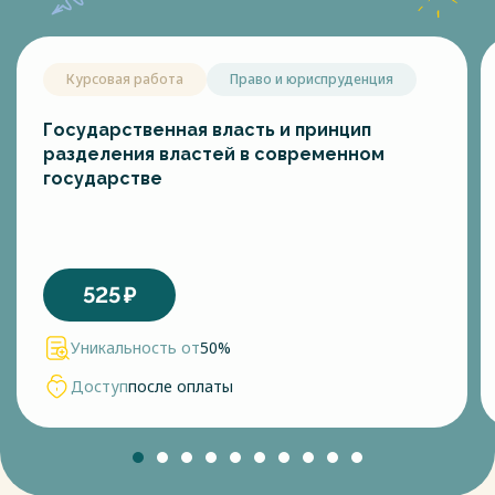
адекватным инструментом, который позволит уменьшить
негативные последствия глобализации. Глобализация,
недавние кризисы и стихийные бедствия бросают вызов
Курсовая работа
Право и юриспруденция
политическому руководству и управлению рисками во
многих странах, часто из-за непредвиденных или
непредвиденных обстоятельств, а также из-за слабых
Государственная власть и принцип
связей и сбоев в потоке информации. Эти проблемы
разделения властей в современном
требуют от правительств адаптации своих процессов,
государстве
структур, инструментов и оборудования для управления
разрушительными явлениями новой формы и выделения
финансовых ресурсов для этих целей.
Весь текст будет доступен
после покупки
525
₽
Уникальность от
50%
Доступ
после оплаты