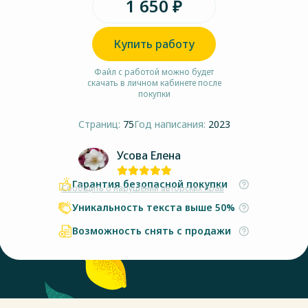
1 650 ₽
Купить работу
Файл с работой можно будет
скачать в личном кабинете после
покупки
Страниц:
75
Год написания:
2023
Усова Елена
Гарантия безопасной покупки
Сообщить о нарушении авторских прав
Уникальность текста выше 50%
Возможность снять с продажи