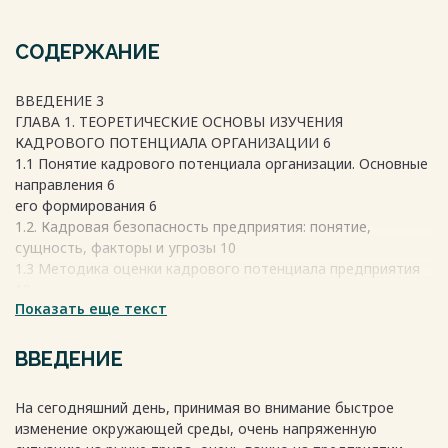
СОДЕРЖАНИЕ
ВВЕДЕНИЕ 3
ГЛАВА 1. ТЕОРЕТИЧЕСКИЕ ОСНОВЫ ИЗУЧЕНИЯ
КАДРОВОГО ПОТЕНЦИАЛА ОРГАНИЗАЦИИ 6
1.1 Понятие кадрового потенциала организации. Основные
направления 6
его формирования 6
1.2. Кадровая безопасность предприятия: понятие,
сущность, факторы и угрозы 10
1.3 Методика оценки кадрового потенциала предприятия
18
Показать еще текст
ГЛАВА 2. АНАЛИЗ КАДРОВОГО ПОТЕНЦИАЛА ООО «СКАЛА»
26
2.1 Организационно-экономическая характеристика
ВВЕДЕНИЕ
предприятия 26
2.2 Анализ кадрового состава предприятия 31
На сегодняшний день, принимая во внимание быстрое
2.3 Анализ и оценка текущего кадрового потенциала
изменение окружающей среды, очень напряженную
предприятия 39