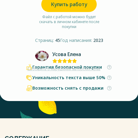
Купить работу
Файл с работой можно будет
скачать в личном кабинете после
покупки
Страниц:
45
Год написания:
2023
Усова Елена
Гарантия безопасной покупки
Сообщить о нарушении авторских прав
Уникальность текста выше 50%
Возможность снять с продажи