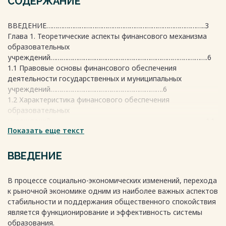
СОДЕРЖАНИЕ
ВВЕДЕНИЕ…………………………………………………………………………..3
Глава 1. Теоретические аспекты финансового механизма
образовательных
учреждений………………………………………………………………………….6
1.1 Правовые основы финансового обеспечения
деятельности государственных и муниципальных
учреждений…………………………………………………….6
1.2 Характеристика финансового обеспечения
образовательных
учреждений…………………………………………………………………………14
Показать еще текст
Глава 2. Анализ финансового механизма школы № 1231 им.
В.Д. Поленова
г. Москва……………………………………………………………………………22
ВВЕДЕНИЕ
2.1 Анализ бюджетного финансирования школы № 1231 им.
В.Д. Поленова
В процессе социально-экономических изменений, перехода
г. Москва……………………………………………………………………………22
к рыночной экономике одним из наиболее важных аспектов
2.2 Анализ внебюджетных источников финансирования
стабильности и поддержания общественного спокойствия
школы № 1231 им.
является функционирование и эффективность системы
В.Д. Поленова г. Москва за 2017-2019
образования.