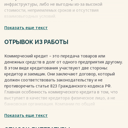
инфраструктуры, либо не выгодны из-за высокой
стоимости, неприемлемых сроков и отсутствия
взаимовыгодных условий.
Поэтому предприятиям приходится искать
Показать еще текст
дополнительные источники кредитных ресурсов. Один из
таких источников - коммерческий кредит. Это вид
кредитных отношений между продавцом и покупателем,
ОТРЫВОК ИЗ РАБОТЫ
где источником кредита являются ресурсы продавца.
Коммерческий кредит возникает на почве производства и
Коммерческий кредит – это передача товаров или
способствует его продвижению и реализации на рынке.
денежных средств в долг от одного предприятия другому.
Оформленный векселем, он может стать мощным
В этом виде кредитования участвуют две стороны:
инструментом влияния на экономику, стимулировать
кредитор и заемщик. Они заключают договор, который
производственные процессы, улучшить платежную
должен соответствовать законодательству и не
дисциплину и снизить стоимость кредита в целом.
противоречить статье 823 Гражданского кодекса РФ.
Весь текст будет доступен
после покупки
Главная особенность коммерческого кредита в том, что
выступает в качестве кредитора физическое лицо, а не
банковская организация. Компании по общей
согласованности могут предоставлять друг другу
Показать еще текст
средства в долг. Условия могут быть различными и зависят
от платежеспособности заемщика и доверия кредитора к
партнеру. В рамках коммерческой сделки происходит