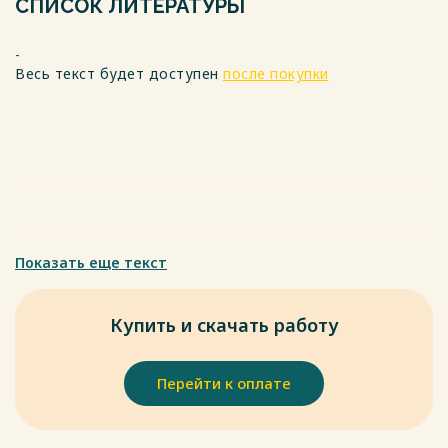
СПИСОК ЛИТЕРАТУРЫ
обмен фондами, который затем возмещается. Товарный
кредит – это один из вариантов коммерческого кредита,
-
где предприятия могут выдавать в долг не только деньги,
Весь текст будет доступен
после покупки
но и товары или услуги.
Весь текст будет доступен
после покупки
Показать еще текст
Купить и скачать работу
Перейти к оплате