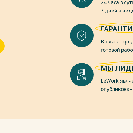
24 часа в сут
7 дней в не
ГАРАНТИ
Возврат сред
готовой раб
МЫ ЛИД
LeWork явля
опубликован