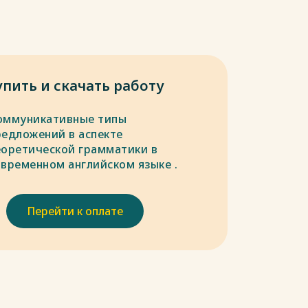
упить и скачать работу
оммуникативные типы
редложений в аспекте
еоретической грамматики в
овременном английском языке .
Перейти к оплате