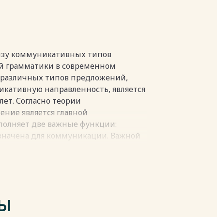
Ы 34
пки
лизу коммуникативных типов
й грамматики в современном
 различных типов предложений,
кативную направленность, является
лет. Согласно теории
ение является главной
полняет две важные функции:
значена для коммуникации. Важной
его актуальное членение, которое
 грамматическую форму речевого
рассматриваются особенности
ТЫ
ния предложения, его формально-