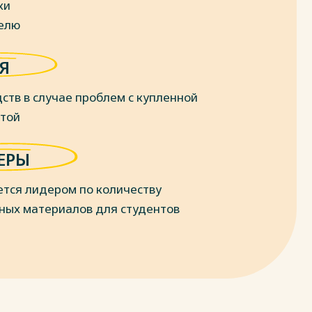
ки
делю
Я
ств в случае проблем с купленной
отой
ЕРЫ
ется лидером по количеству
ных материалов для студентов