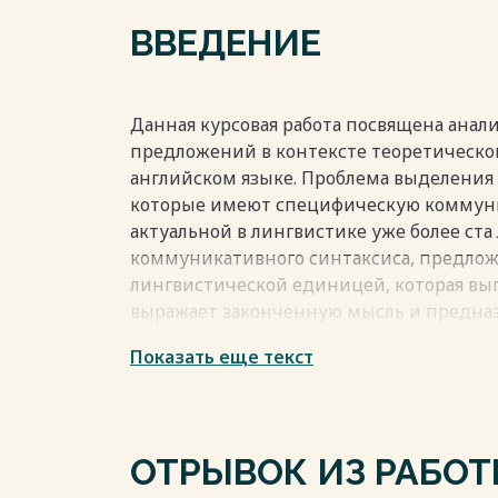
ЗАКЛЮЧЕНИЕ 32
ВВЕДЕНИЕ
СПИСОК ИСПОЛЬЗОВАННОЙ ЛИТЕРАТУР
Весь текст будет доступен
после поку
Данная курсовая работа посвящена ана
предложений в контексте теоретическо
английском языке. Проблема выделения
которые имеют специфическую коммуни
актуальной в лингвистике уже более ста 
коммуникативного синтаксиса, предлож
лингвистической единицей, которая вы
выражает законченную мысль и предна
характеристикой предложения является 
Показать еще текст
определяет не только содержание, но и
высказывания.
В современных исследованиях активно 
ОТРЫВОК ИЗ РАБО
коммуникативно-синтаксического строе