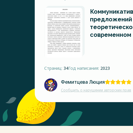
Коммуникатив
предложений 
теоретическо
современном 
Страниц:
34
Год написания:
2023
Фемитцева Люция
Сообщить о нарушении авторских прав