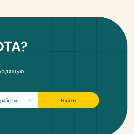
ОТА?
дходящую
 работы
Найти