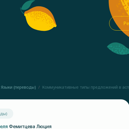
Ре
Языки (переводы)
Коммуникативные типы предложений в аспе
оды)
теля
Фемитцева Люция