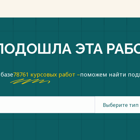
ПОДОШЛА ЭТА РАБ
 базе
78761 курсовых работ –
поможем найти по
Выберите тип