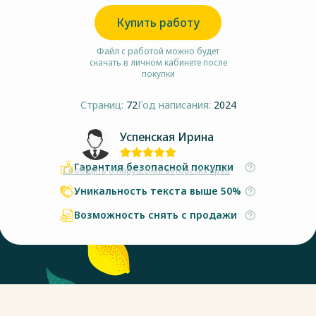
Купить работу
Файл с работой можно будет
скачать в личном кабинете после
покупки
Страниц:
72
Год написания:
2024
Успенская Ирина
Гарантия безопасной покупки
Сообщить о нарушении авторских прав
Уникальность текста выше 50%
Возможность снять с продажи