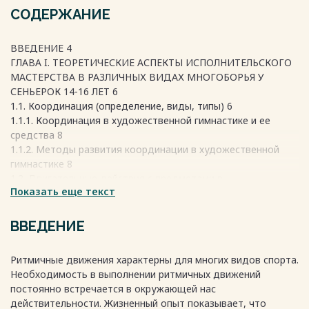
СОДЕРЖАНИЕ
ВВЕДЕНИЕ 4
ГЛАВА I. ТЕОРЕТИЧЕСКИЕ АСПЕКТЫ ИСПОЛНИТЕЛЬСКОГО
МАСТЕРСТВА В РАЗЛИЧНЫХ ВИДАХ МНОГОБОРЬЯ У
СЕНЬЕРОК 14-16 ЛЕТ 6
1.1. Координация (определение, виды, типы) 6
1.1.1. Координация в художественной гимнастике и ее
средства 8
1.1.2. Методы развития координации в художественной
гимнастике 8
1.2. Двигательные действия с предметами в
Показать еще текст
художественной гимнастике 8
1.2.1. Основы техники выполнения движений с предметами
8
ВВЕДЕНИЕ
1.2.2. Предметная подготовка как компонент технической
подготовки, ее виды 11
Ритмичные движения характерны для многих видов спорта.
1.2.3. Классификация упражнений и основы техники
Необходимость в выполнении ритмичных движений
двигательных действий с предметами в художественной
постоянно встречается в окружающей нас
гимнастике 12
действительности. Жизненный опыт показывает, что
1.3. Правила соревнований по художественной гимнастике