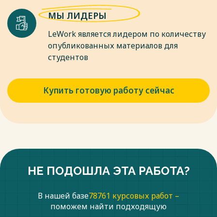
Физико-биологическая;
Стихийная социальная;
МЫ ЛИДЕРЫ
Система государственного управления (для объекта
управления этой системы).
LeWork является лидером по количеству
2.Сознательная:
опубликованных материалов для
Регламентирующая;
студентов
Политическая;
Социальная;
Общественная.
Купить готовую работу сейчас
Виды координирующих коммуникаций:
задание ритма деятельности;
информирование;
согласование;
совещания;
неформальные связи.
1.1.1. Координация в художественной гимнастике и ее
средства
НЕ ПОДОШЛА ЭТА РАБОТА?
Средства развития координации:
- упражнения на расслабление
В нашей базе
78761 курсовых работ –
- упражнения на быстроту реакции
- упражнения на согласование движений разными частями
поможем найти подходящую
тела