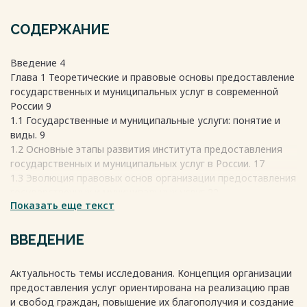
СОДЕРЖАНИЕ
Введение 4
Глава 1 Теоретические и правовые основы предоставление
государственных и муниципальных услуг в современной
России 9
1.1 Государственные и муниципальные услуги: понятие и
виды. 9
1.2 Основные этапы развития института предоставления
государственных и муниципальных услуг в России. 17
1.3 Эволюция правовых основ организации предоставления
государственных и муниципальных услуг 22
Показать еще текст
1.4 Новые концептуальные подходы развития механизма
предоставления государственных и муниципальных услуг в
современной России 28
ВВЕДЕНИЕ
1.5 Опыт зарубежных государств в сфере предоставления
государственных и муниципальных услуг и возможности
Актуальность темы исследования. Концепция организации
его применения в отечественной практике. 33
предоставления услуг ориентирована на реализацию прав
Глава 2 Особенности механизма организации
и свобод граждан, повышение их благополучия и создание