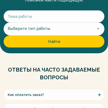
поможем найти подходящую
Федерации» // Официальный интернет-портал правовой
информации: гос. система правовой информации. — URL:
http://pravo.gov.ru/ docbody=&rg=89895198 (дата обращения:
25.12.2022).
11. Федеральный закон "О внесении изменений в отдельные
законодательные акты Российской Федерации" от
Выберите тип работы
25.12.2008 N 281-ФЗ (последняя редакция) // Официальный
интернет-портал правовой информации: гос. система
Найти
правовой информации. — URL: http://pravo.gov.ru/
docbody=&wee=19819891 (дата обращения: 20.12.2022).
Весь текст будет доступен
после покупки
ОТВЕТЫ НА ЧАСТО ЗАДАВАЕМЫЕ
ВОПРОСЫ
Как оплатить заказ?