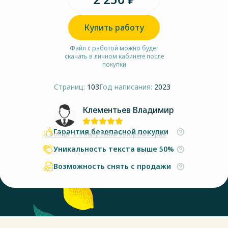
Купить работу
Файл с работой можно будет
скачать в личном кабинете после
покупки
Страниц:
103
Год написания:
2023
Клементьев Владимир
Гарантия безопасной покупки
Сообщить о нарушении авторских прав
Уникальность текста выше 50%
Возможность снять с продажи