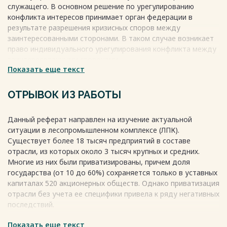
служащего. В основном решение по урегулированию
2.2 Основные служебных способы законом
конфликта интересов принимает орган федерации в
предотвращения способ и урегулирования требует
результате разрешения кризисных споров между
конфликта случаях
заинтересованными сторонами. В таком случае возникает
интересов…………………………………………………………………………10
право индивидуального урегулирования конфликта между
Заключение……………………………………………………………………….13
заинтересованными сторонами.
Библиографический положения
Показать еще текст
список……………………………………………………..15
Термин «конфликт интересов» относится к конфликту
Весь текст будет доступен
после покупки
относительно интересов новым. Процедура
ОТРЫВОК ИЗ РАБОТЫ
урегулирования конфликта интересов один из элементов
антикоррупционного механизма. Случаи его возникновения
Данный реферат направлен на изучение актуальной
касаются личной заинтересованности сотрудника в его
ситуации в лесопромышленном комплексе (ЛПК).
службе, которая при нарушении может привести к
Существует более 18 тысяч предприятий в составе
конфликту интересов, и их предотвращению в целях
отрасли, из которых около 3 тысяч крупных и средних.
защиты законных интересов граждан, организаций,
Многие из них были приватизированы, причем доля
органов общества, являющихся субъектами Российской
государства (от 10 до 60%) сохраняется только в уставных
Федерации.
капиталах 520 акционерных обществ. Однако приватизация
отрасли без учета ее специфики привела к ряду негативных
Предотвращение возникновения конфликта интересов
последствий.
основано на личной заинтересованности, закон которой
может привести к конфликту интересов и на обязанности
Показать еще текст
Проведенная приватизация вызвала дестабилизацию