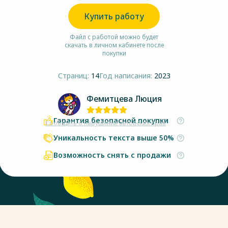
Купить работу
Файл с работой можно будет
скачать в личном кабинете после
покупки
Страниц:
14
Год написания:
2023
Фемитцева Люция
Гарантия безопасной покупки
Сообщить о нарушении авторских прав
Уникальность текста выше 50%
Возможность снять с продажи