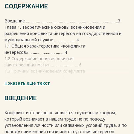
СОДЕРЖАНИЕ
Введение………………………………………………………………………….3
Глава 1. Теоретические основы возникновения и
разрешения конфликта интересов на государственной и
муниципальной службе…………………4
1.1 Общая характеристика «конфликта
интересов»……………………………4
1.2 Содержание понятия «личная
заинтересованность»………………………6
1.3 Причины возникновения конфликта
интересов……………………………6
Показать еще текст
1.4 Примеры конфликта множество интересов проблемы на
государственной служащим и муниципальной общества
службе…………………………………………………………………………….7
ВВЕДЕНИЕ
Глава 2. Анализ коррупции механизма принятии
урегулирования дальним конфликтов явившейся интересов
Конфликт интересов не является служебным спором,
проблемы на государственной такие и муниципальной
который возникает в нашем труде не по поводу
между службе………………………………….8
установления личности или связанных условий труда, а по
2.1 Последствия элементов и методы могут разрешения
поводу применения связи или отсутствия интересов
коррупцию конфликта……………………………..8