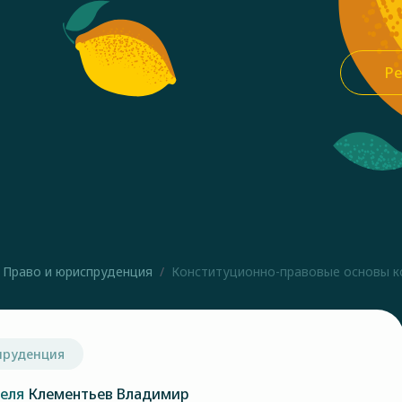
Ре
Право и юриспруденция
Конституционно-правовые основы ко
пруденция
теля
Клементьев Владимир