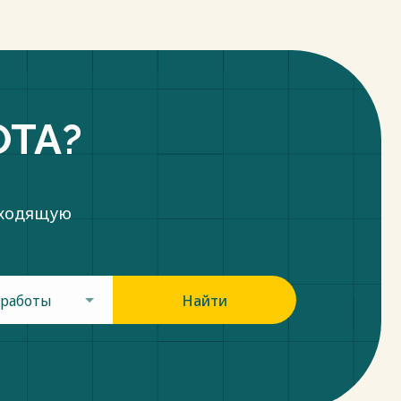
ОТА?
дходящую
 работы
Найти