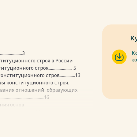
К
К
.......................3
к
ституционного строя в России
о строя.......................... 5
туционного строя.................13
вы конституционного строя.
рования отношений, образующих
................................16
ения основ
............................23
........................32
.................................33