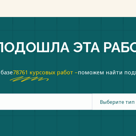
ПОДОШЛА ЭТА РАБ
 базе
78761 курсовых работ –
поможем найти по
Выберите тип