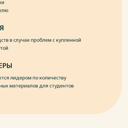
ки
делю
Я
ств в случае проблем с купленной
отой
ЕРЫ
ется лидером по количеству
ных материалов для студентов