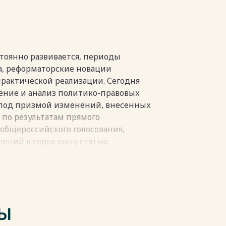
пки
тоянно развивается, периоды
а, реформаторские новации
рактической реализации. Сегодня
ение и анализ политико-правовых
 под призмой изменений, внесенных
у по результатам прямого
общероссийского голосования,
нений в сорок одну статью
рет свое начало в Англии, где в
ития сложилось первое
онституционная система продолжила
е, Америке, позднее в Восточной
ТЫ