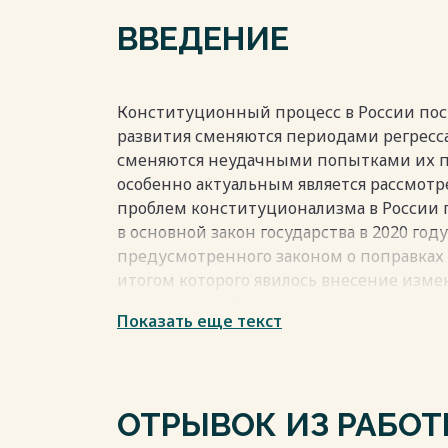
Весь текст будет доступен
после поку
ВВЕДЕНИЕ
Конституционный процесс в России пос
развития сменяются периодами регресс
сменяются неудачными попытками их п
особенно актуальным является рассмотр
проблем конституционализма в России
в основной закон государства в 2020 год
предусмотренного законом о поправках 
итогом которого явилось внесение изме
Конституции РФ.
Показать еще текст
История развития конституционализма бе
ходе многовекового исторического разв
конституционное государство. Далее к
свое распространение в Западной Европ
ОТРЫВОК ИЗ РАБО
Европе и Азии.