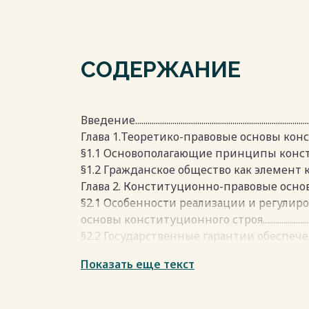
СОДЕРЖАНИЕ
Введение.....................................................................................
Глава 1.Теоретико-правовые основы кон
§1.1 Основополагающие принципы конституционног
§1.2 Гражданское общество как элемент консти
Глава 2. Конституционно-правовые осно
§2.1 Особенности реализации и регули
основы конституционного строя......................................
§2.2 Государственные гарантии обеспеч
конституционного строя.....................................................
Показать еще текст
Заключение ..............................................................................
Список используемой литературы ..................................