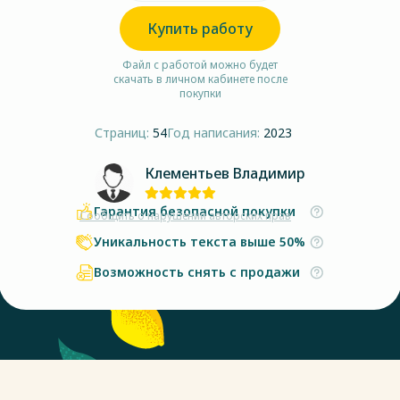
Купить работу
Файл с работой можно будет
скачать в личном кабинете после
покупки
Страниц:
54
Год написания:
2023
Клементьев Владимир
Гарантия безопасной покупки
Сообщить о нарушении авторских прав
Уникальность текста выше 50%
Возможность снять с продажи