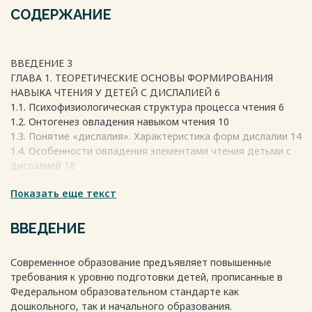
СОДЕРЖАНИЕ
ВВЕДЕНИЕ 3
ГЛАВА 1. ТЕОРЕТИЧЕСКИЕ ОСНОВЫ ФОРМИРОВАНИЯ
НАВЫКА ЧТЕНИЯ У ДЕТЕЙ С ДИСЛАЛИЕЙ 6
1.1. Психофизиологическая структура процесса чтения 6
1.2. Онтогенез овладения навыком чтения 10
1.3. Понятие «дислалия». Характеристика форм дислалии 14
1.4. Особенности овладения элементами чтения детьми с
дислалией 18
ГЛАВА 2. ЭКСПЕРИМЕНТАЛЬНОЕ ИССЛЕДОВАНИЕ
Показать еще текст
ГОТОВНОСТИ К ОВЛАДЕНИЮ НАВЫКОМ ЧТЕНИЯ ДЕТЬМИ
С ДИСЛАЛИЕЙ 23
2.1. Организация экспериментального исследования.Цель и
ВВЕДЕНИЕ
задачи констатирующего эксперимента 23
2.2. Методика экспериментального исследования 26
Современное образование предъявляет повышенные
2.3. Анализ результатов констатирующего эксперимента 31
требования к уровню подготовки детей, прописанные в
ГЛАВА 3. КОРРЕКЦИОННО-ЛОГОПЕДИЧЕСКАЯ РАБОТА ПО
Федеральном образовательном стандарте как
ФОРМИРОВАНИЮ НАВЫКА ЧТЕНИЯ У ДЕТЕЙ С
дошкольного, так и начального образования.
ДИСЛАЛИЕЙ 37