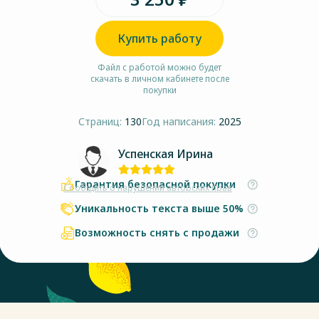
Купить работу
Файл с работой можно будет
скачать в личном кабинете после
покупки
Страниц:
130
Год написания:
2025
Успенская Ирина
Гарантия безопасной покупки
Сообщить о нарушении авторских прав
Уникальность текста выше 50%
Возможность снять с продажи