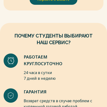
дошкольного и младшего школьного
возраста / О. С. Виталина // Логопед в детском саду. –
2023. – № 4 (105). – С.
14-22.
7. Волкова Г. А. Методика психолого-логопедического
обследования детей с нарушениями речи. Вопросы
дифференциальной диагностики: учебно -методическое
ПОЧЕМУ СТУДЕНТЫ ВЫБИРАЮТ
пособие / Галина Волкова. – Санкт-Петербург: ДЕТСТВО-
ПРЕСС, 2025. – 144 с.
НАШ СЕРВИС?
Весь текст будет доступен
после покупки
РАБОТАЕМ
КРУГЛОСУТОЧНО
24 часа в сутки
7 дней в неделю
ГАРАНТИЯ
Возврат средств в случае проблем с
купленной готовой работой