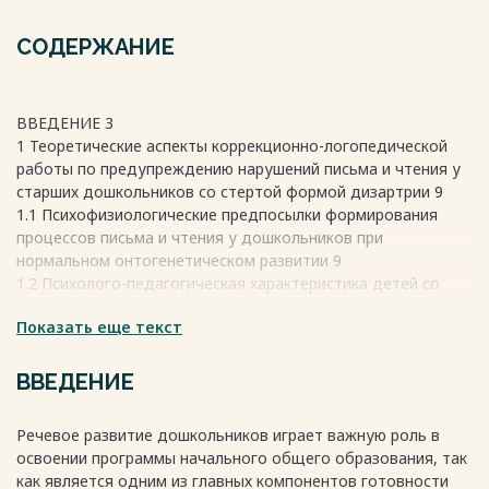
СОДЕРЖАНИЕ
ВВЕДЕНИЕ 3
1 Теоретические аспекты коррекционно-логопедической
работы по предупреждению нарушений письма и чтения у
старших дошкольников со стертой формой дизартрии 9
1.1 Психофизиологические предпосылки формирования
процессов письма и чтения у дошкольников при
нормальном онтогенетическом развитии 9
1.2 Психолого-педагогическая характеристика детей со
стертой формой дизартрии и особенности формирования
Показать еще текст
письма и чтения у данной
категориидетей…………………………………………………………………17
1.3 Анализ диагностических и коррекционных методик по
ВВЕДЕНИЕ
выявлению и предупреждению предпосылок нарушений
чтения и письма у старших дошкольников со стёртой
Речевое развитие дошкольников играет важную роль в
формой дизартрии 23
освоении программы начального общего образования, так
1.4 Приёмы нейростимуляции как средство
как является одним из главных компонентов готовности