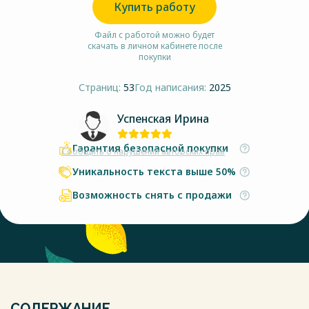
Купить работу
Файл с работой можно будет
скачать в личном кабинете после
покупки
Страниц:
53
Год написания:
2025
Успенская Ирина
Гарантия безопасной покупки
Сообщить о нарушении авторских прав
Уникальность текста выше 50%
Возможность снять с продажи
СОДЕРЖАНИЕ