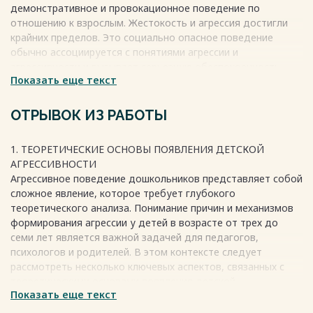
демонстративное и провокационное поведение по
Список литературы 53
отношению к взрослым. Жестокость и агрессия достигли
Приложение 55
крайних пределов. Это социально опасное поведение
Весь текст будет доступен
после покупки
обычно ассоциируется с понятиями агрессии и
агрессивности и вызывает серьезную обеспокоенность.
Показать еще текст
Каждый человек способен проявлять агрессию при
столкновении с различными опасностями или в ответ на
враждебность со стороны окружающих. Дети рождаются с
ОТРЫВОК ИЗ РАБОТЫ
разным уровнем энергии, что влияет на их будущее
поведение. Если ребенок агрессивен, трудности возникают
1. ТЕОРЕТИЧЕСКИЕ ОСНОВЫ ПОЯВЛЕНИЯ ДЕТСКОЙ
не только у него, но и у окружающих – родителей,
АГРЕССИВНОСТИ
воспитателей и детей. Такому ребенку необходима
Агрессивное поведение дошкольников представляет собой
своевременная помощь, иначе в будущем у него может
сложное явление, которое требует глубокого
развиться антисоциальная или даже психопатическая
теоретического анализа. Понимание причин и механизмов
личность.
формирования агрессии у детей в возрасте от трех до
семи лет является важной задачей для педагогов,
Весь текст будет доступен
после покупки
психологов и родителей. В этом контексте следует
рассмотреть несколько ключевых аспектов, связанных с
теоретическими основами появления детской
Показать еще текст
агрессивности.
Во-первых, необходимо учитывать биологические