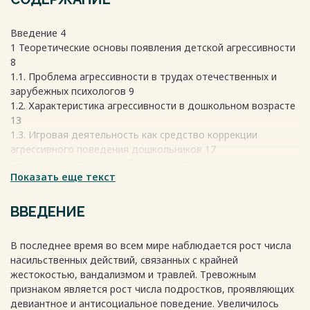
Введение 4
1 Теоретические основы появления детской агрессивности
8
1.1. Проблема агрессивности в трудах отечественных и
зарубежных психологов 9
1.2. Характеристика агрессивности в дошкольном возрасте
13
1.3. Игровая деятельность как средство коррекции
агрессивного поведения дошкольников 17
2 Экспериментальная работа по выявлению агрессивного
Показать еще текст
поведения дошкольников 23
2.1. Выявление агрессивного поведения 23
2.2. Разработка и внедрение программы по коррекции
ВВЕДЕНИЕ
агрессивного 32
поведения детей дошкольного возраста методами игры
В последнее время во всем мире наблюдается рост числа
2.3. Анализ эффективности разработанной коррекционной
насильственных действий, связанных с крайней
программы 44
жестокостью, вандализмом и травлей. Тревожным
2.4. Рекомендации родителям по общению с агрессивными
признаком является рост числа подростков, проявляющих
детьми 47
девиантное и антисоциальное поведение. Увеличилось
Заключение 50