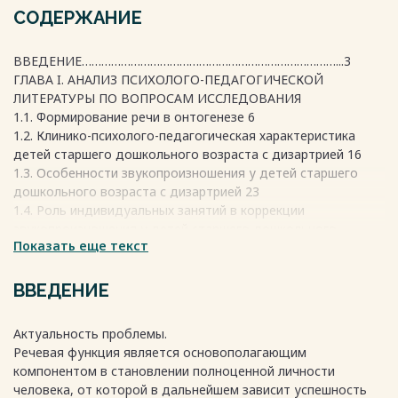
СОДЕРЖАНИЕ
ВВЕДЕНИЕ……………………………………………………………………...3
ГЛАВА I. АНАЛИЗ ПСИХОЛОГО-ПЕДАГОГИЧЕСКОЙ
ЛИТЕРАТУРЫ ПО ВОПРОСАМ ИССЛЕДОВАНИЯ
1.1. Формирование речи в онтогенезе 6
1.2. Клинико-психолого-педагогическая характеристика
детей старшего дошкольного возраста с дизартрией 16
1.3. Особенности звукопроизношения у детей старшего
дошкольного возраста с дизартрией 23
1.4. Роль индивидуальных занятий в коррекции
звукопроизношения у детей старшего дошкольного
Показать еще текст
возраста с дизартрией 27
Выводы по I главе 37
ГЛАВА II. ЭКСПЕРИМЕНТАЛЬНАЯ РАБОТА ПО ИЗУЧЕНИЮ И
ВВЕДЕНИЕ
КОРРЕКЦИИ ЗВУКОПРОИЗНОШЕНИЯ У ДЕТЕЙ СТАРШЕГО
ДОШКОЛЬНОГО ВОЗРАСТА С ДИЗАРТРИЕЙ НА
Актуальность проблемы.
ИНДИВИДУАЛЬНЫХ ЗАНЯТИЯХ ЛОГОПЕДА
Речевая функция является основополагающим
2.1. Результаты и анализ состояния звукопроизношения у
компонентом в становлении полноценной личности
детей старшего дошкольного возраста с
человека, от которой в дальнейшем зависит успешность
дизартрией………………………………………….39