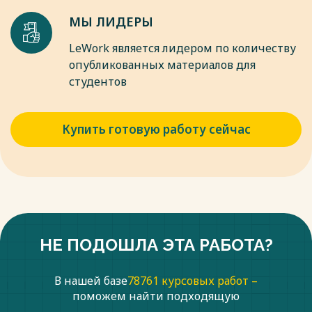
13. Давыдова, М.П. Коррекция речи у детей с дизартрией
МЫ ЛИДЕРЫ
[Текст] / М.П. Давыдова. – Курск: Курский областной
институт
LeWork является лидером по количеству
усовершенствования учителей, 2013. – 134 с.
опубликованных материалов для
14. Дефектологический словарь [Текст] / под ред. А. И.
студентов
Дьячкова. – М., 1970. – 500 с.
Весь текст будет доступен
после покупки
Купить готовую работу сейчас
НЕ ПОДОШЛА ЭТА РАБОТА?
В нашей базе
78761 курсовых работ –
поможем найти подходящую