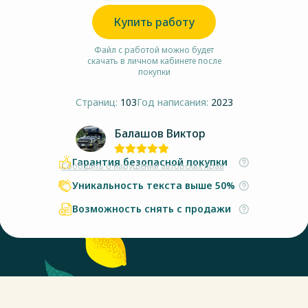
Купить работу
Файл с работой можно будет
скачать в личном кабинете после
покупки
Страниц:
103
Год написания:
2023
Балашов Виктор
Гарантия безопасной покупки
Сообщить о нарушении авторских прав
Уникальность текста выше 50%
Возможность снять с продажи