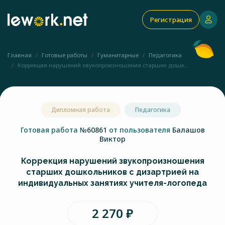
Регистрация
Главная
Готовые работы
Гуманитарные
Педагогика
Коррекция нарушений звукопроизношения старших дошк...
Дипломная работа
Педагогика
Готовая работа
№60861
от пользователя
Балашов
Виктор
Коррекция нарушений звукопроизношения
старших дошкольников с дизартрией на
индивидуальных занятиях учителя-логопеда
2 270 ₽