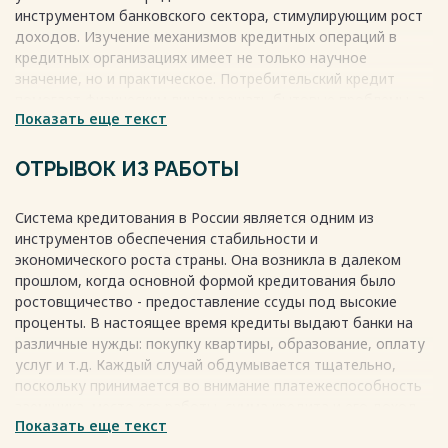
инструментом банковского сектора, стимулирующим рост
доходов. Изучение механизмов кредитных операций в
кредитных организациях имеет не только научное
значение, но и практическое. Потребительский кредит
помогает физическим лицам решать бытовые проблемы, а
Показать еще текст
кредитование малого бизнеса способствует активному
развитию предпринимательства.
Весь текст будет доступен
после покупки
ОТРЫВОК ИЗ РАБОТЫ
Система кредитования в России является одним из
инструментов обеспечения стабильности и
экономического роста страны. Она возникла в далеком
прошлом, когда основной формой кредитования было
ростовщичество - предоставление ссуды под высокие
проценты. В настоящее время кредиты выдают банки на
различные нужды: покупку квартиры, образование, оплату
услуг и т.д. Каждый случай обдумывается тщательно,
поскольку принимается во внимание платежеспособность
заемщика, место его работы, сумма кредита и его доход.
Показать еще текст
Для того, чтобы понимать значение данного понятия,