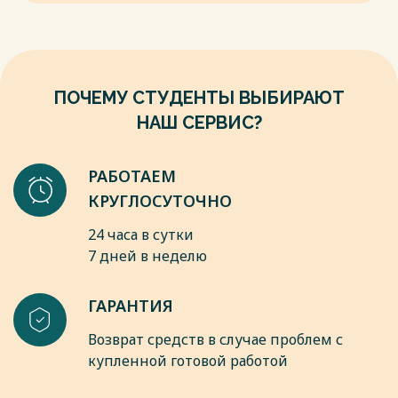
пособие /Б.И. Алехин.– М.: ЮНИТИ-ДАНА, 2012г. – 335с.
7. Банки, финансы, кредит: учебник /под ред. Соколовой
О.В. – М.: Юристъ, 2011г. – 784 с.
8. Банковское дело: учебник /под ред. О.И. Лаврушина. – М.:
Финансы и статистика, 2012г. – 672 с.
ПОЧЕМУ СТУДЕНТЫ ВЫБИРАЮТ
Весь текст будет доступен
после покупки
НАШ СЕРВИС?
РАБОТАЕМ
КРУГЛОСУТОЧНО
24 часа в сутки
7 дней в неделю
ГАРАНТИЯ
Возврат средств в случае проблем с
купленной готовой работой