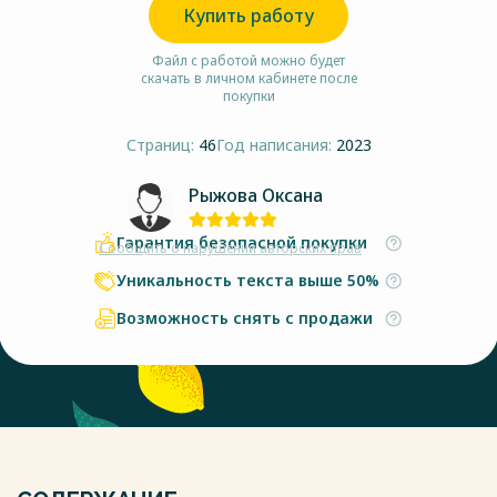
Купить работу
Файл с работой можно будет
скачать в личном кабинете после
покупки
Страниц:
46
Год написания:
2023
Рыжова Оксана
Гарантия безопасной покупки
Сообщить о нарушении авторских прав
Уникальность текста выше 50%
Возможность снять с продажи