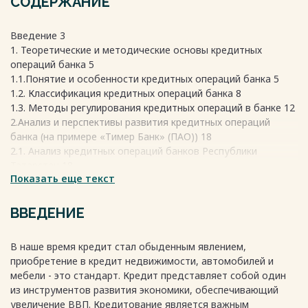
СОДЕРЖАНИЕ
Введение 3
1. Теоретические и методические основы кредитных
операций банка 5
1.1.Понятие и особенности кредитных операций банка 5
1.2. Классификация кредитных операций банка 8
1.3. Методы регулирования кредитных операций в банке 12
2.Анализ и перспективы развития кредитных операций
банка (на примере «Тимер Банк» (ПАО)) 18
2.1. Анализ кредитных операций банков Республики
Татарстан 18
Показать еще текст
2.2. Оценка кредитных операций ПАО «Тимер Банк» 23
2.3. Песпективы развития кредитных операций в ПАО
«Тимер Банк» 30
ВВЕДЕНИЕ
Заключение 34
Библиографический список 37
В наше время кредит стал обыденным явлением,
Приложения 41
приобретение в кредит недвижимости, автомобилей и
Весь текст будет доступен
после покупки
мебели - это стандарт. Кредит представляет собой один
из инструментов развития экономики, обеспечивающий
увеличение ВВП. Кредитование является важным