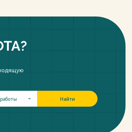
ОТА?
дходящую
 работы
Найти