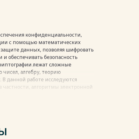
беспечения конфиденциальности,
ции с помощью математических
в защите данных, позволяя шифровать
 и обеспечивать безопасность
криптографии лежат сложные
 чисел, алгебру, теорию
 В данной работе исследуются
в частности, алгоритмы электронной
ификацию и целостность данных.
имметричных криптосистем, методы
акже их криптостойкость.
еализацию алгоритма электронной
помощью математических
ТЫ
дут проведены тесты на