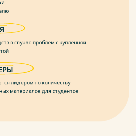
ки
делю
Я
ств в случае проблем с купленной
отой
ЕРЫ
ется лидером по количеству
ных материалов для студентов