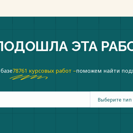
ПОДОШЛА ЭТА РАБ
 базе
78761 курсовых работ –
поможем найти по
Выберите тип