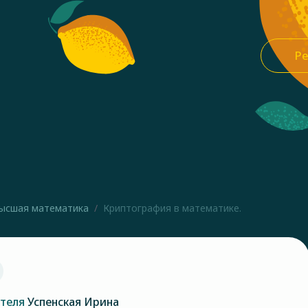
Ре
ысшая математика
Криптография в математике.
ателя
Успенская Ирина