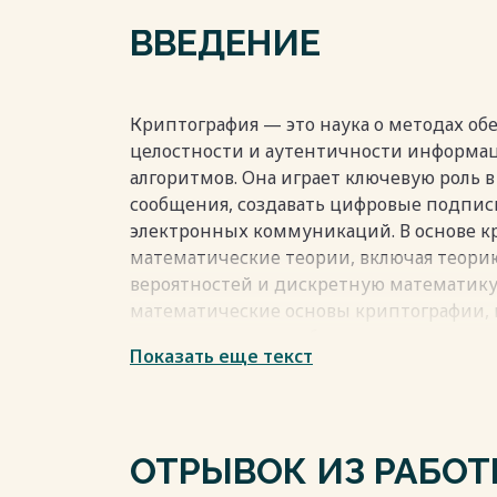
ВВЕДЕНИЕ
Криптография — это наука о методах о
целостности и аутентичности информа
алгоритмов. Она играет ключевую роль 
сообщения, создавать цифровые подписи
электронных коммуникаций. В основе 
математические теории, включая теорию
вероятностей и дискретную математику.
математические основы криптографии, 
подписи, которые обеспечивают аутент
Показать еще текст
Рассматриваются принципы работы ас
генерации и верификации подписей, а т
Практическая часть работы включает р
подписи (например, RSA или ECDSA) с 
ОТРЫВОК ИЗ РАБО
вычислений или программного кода. Бу