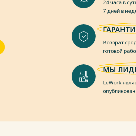
24 часа в сут
7 дней в не
ГАРАНТИ
Возврат сред
готовой раб
МЫ ЛИД
LeWork явля
опубликован