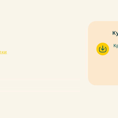
К
К
пки