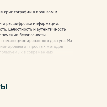
з его устойчивости к возможным
ние криптографии в прошлом и
пки
и и расшифровке информации,
ть, целостность и аутентичность
еспечении безопасности
 несанкционированного доступа. На
ионировала от простых методов
спользуемых в современных
римеры криптографии встречаются в
овались простые замены символов
ользовали устройство под названием
РЫ
алку, обернутую полосой кожи. Текст
 прочитать только с помощью палки