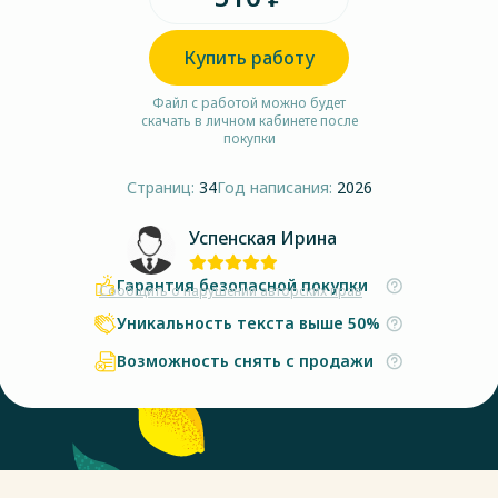
Купить работу
Файл с работой можно будет
скачать в личном кабинете после
покупки
Страниц:
34
Год написания:
2026
Успенская Ирина
Гарантия безопасной покупки
Сообщить о нарушении авторских прав
Уникальность текста выше 50%
Возможность снять с продажи