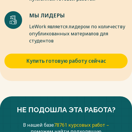
английском и французском языках позволяет выявить как
общую функциональную основу жанра, так и
специфические культурные коннотации, определяющие его
МЫ ЛИДЕРЫ
место в детской картине мира.
LeWork является лидером по количеству
Весь текст будет доступен
после покупки
опубликованных материалов для
студентов
Купить готовую работу сейчас
НЕ ПОДОШЛА ЭТА РАБОТА?
В нашей базе
78761 курсовых работ –
поможем найти подходящую