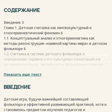
СОДЕРЖАНИЕ
Введение 3
Глава 1. Детская считалка как лингвокультурный и
этногерменевтический феномен 6
1.1. Концептуальный анализ и этногерменевтика как
методы реконструкции «наивной картины мира» в детском
фольклоре 6
1.2. Считалка в системе детского фольклора: к
определению термина и его культурных коннотаций (на
материале русского, английского и французского языков) 7
1.3. Историография исследования считалок: от П.В. Шейна
Показать еще текст
и И. и П. Опи до современных кросс-культурных
исследований (Э. Арлео, Д. Рубин) 8
Выводы по Главе 1 8
ВВЕДЕНИЕ
Глава 2. Универсальные и уникальные черты в структуре и
семантике считалок (на материале корпуса текстов) 11
Детская игра, будучи важнейшей составляющей
2.1. Ритмико-звуковая организация как универсальная
фольклора и эффективной развивающей практикой, хотя и
основа жанра: ритм, метр, звукопись 11
становилась предметом изучения педагогов и
2.2. Семантические универсалии: числовая символика,