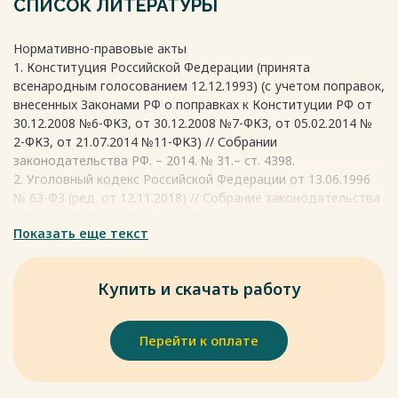
СПИСОК ЛИТЕРАТУРЫ
заключение и приговор суда. Важно понимать, что
квалификация не является единственной составляющей
Нормативно-правовые акты
правоприменительного процесса.
1. Конституция Российской Федерации (принята
Весь текст будет доступен
после покупки
всенародным голосованием 12.12.1993) (с учетом поправок,
внесенных Законами РФ о поправках к Конституции РФ от
30.12.2008 №6-ФКЗ, от 30.12.2008 №7-ФКЗ, от 05.02.2014 №
2-ФКЗ, от 21.07.2014 №11-ФКЗ) // Собрании
законодательства РФ. – 2014. № 31.– ст. 4398.
2. Уголовный кодекс Российской Федерации от 13.06.1996
№ 63-ФЗ (ред. от 12.11.2018) // Собрание законодательства
РФ. – 17.06.1996. – №25. – ст. 2954.
Показать еще текст
3. Уголовно-процессуальный кодекс Российской Федерации
от 18.12.2001 № 174-ФЗ (ред. от 12.11.2018) // Собрание
законодательства РФ. – 24.12.2001 – № 52 (ч. I). – ст. 4921.
Купить и скачать работу
4. Постановление Пленума Верховного Суда РФ от
22.12.2015 № 58
(ред. от 29.11.2016) О практике назначения судами
Перейти к оплате
Российской Федерации уголовного наказания» //
Российская газета. – № 295. – 29.12.2015.
5. Краткая характеристика состояния преступности в