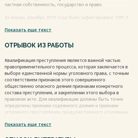
частная собственность, государство и право.
За январь-декабрь 2018 года было зафиксировано 1991,5
тыс. преступлений, что на 3,3% меньше, чем за тот же
Показать еще текст
период предыдущего года. Рост преступлений отмечен в
России, а уменьшение - в 60 субъектах. Количество
выявленных правоохранительными органами
ОТРЫВОК ИЗ РАБОТЫ
экономических преступлений увеличилось на 4,2% по
сравнению с прошлым годом, из которых более 85% были
Квалификация преступления является важной частью
выявлены органами внутренних дел. Корректность
правоприменительного процесса, которая заключается в
квалификации преступлений имеет
выборе единственной нормы уголовного права, с точным
Весь текст будет доступен
после покупки
соответствием признаков этого совершенного
общественно опасного деяния признакам конкретного
состава преступления, и закреплении этого выбора в
правовом акте. Для квалификации должны быть точно
определены признаки содеянного деяния и признаки
уголовного преступления, предусмотренного уголовным
законом. Квалификация должна быть закреплена в
Показать еще текст
процессуальных актах, таких как, постановление о
возбуждении уголовного дела, постановление о
привлечении лица в качестве обвиняемого, обвинительное