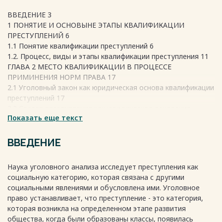
ВВЕДЕНИЕ 3
1 ПОНЯТИЕ И ОСНОВЫНЕ ЭТАПЫ КВАЛИФИКАЦИИ
ПРЕСТУПЛЕНИЙ 6
1.1 Понятие квалификации преступлений 6
1.2. Процесс, виды и этапы квалификации преступления 11
ГЛАВА 2 МЕСТО КВАЛИФИКАЦИИ В ПРОЦЕССЕ
ПРИМИНЕНИЯ НОРМ ПРАВА 17
2.1 Уголовный закон как юридическая основа квалификации
преступлений 17
2.2 Состав преступления как юридическое основание
Показать еще текст
квалификации преступления 21
ЗАКЛЮЧЕНИЕ 22
СПИСОК ИСПОЛЬЗОВАННЫХ ИСТОЧНИКОВ 25
ВВЕДЕНИЕ
Весь текст будет доступен
после покупки
Наука уголовного анализа исследует преступления как
социальную категорию, которая связана с другими
социальными явлениями и обусловлена ими. Уголовное
право устанавливает, что преступление - это категория,
которая возникла на определенном этапе развития
общества, когда были образованы классы, появилась