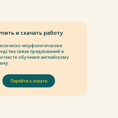
упить и скачать работу
ексическо-морфологические
редства связи предложений в
онтексте обучения английскому
ыку.
Перейти к оплате