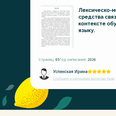
Лексическо-м
средства свя
контексте об
языку.
Страниц:
65
Год написания:
2026
Успенская Ирина
Сообщить о нарушении авторских прав