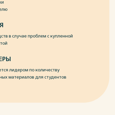
ки
делю
Я
ств в случае проблем с купленной
отой
ЕРЫ
ется лидером по количеству
ных материалов для студентов