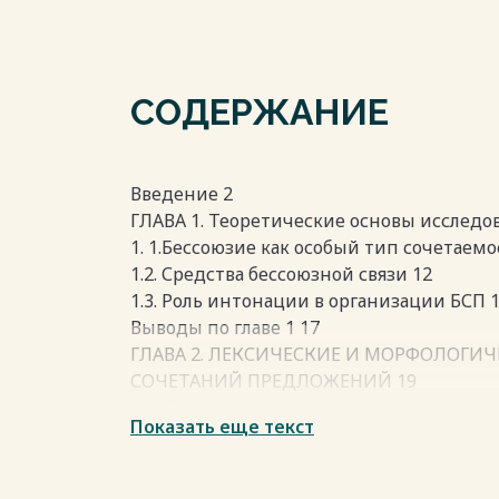
СОДЕРЖАНИЕ
Введение 2
ГЛАВА 1. Теоретические основы исследо
1. 1.Бессоюзие как особый тип сочетаем
1.2. Средства бессоюзной связи 12
1.3. Роль интонации в организации БСП 
Выводы по главе 1 17
ГЛАВА 2. ЛЕКСИЧЕСКИЕ И МОРФОЛОГИЧ
СОЧЕТАНИЙ ПРЕДЛОЖЕНИЙ 19
2.1. Лексико-семантические средства с
Показать еще текст
сочетаний предложений 19
2. 2. Местоименные слова как средство с
2. 3. Связующая функция частиц 31