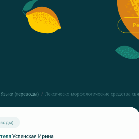
Ре
Языки (переводы)
Лексическо-морфологические средства связ
еводы)
ателя
Успенская Ирина