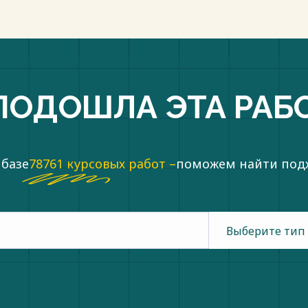
ПОДОШЛА ЭТА РАБ
 базе
78761 курсовых работ –
поможем найти по
Выберите тип