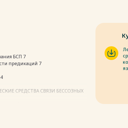
К
Л
с
вания БСП 7
к
ости предикаций 7
яз
14
ЕСКИЕ СРЕДСТВА СВЯЗИ БЕССОЗНЫХ
вязности бессоюзных
вязи БСП 28