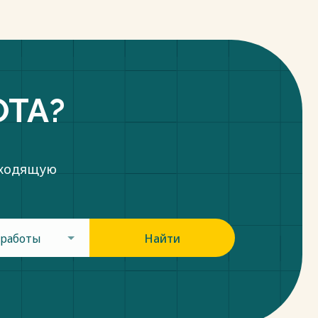
ОТА?
дходящую
 работы
Найти