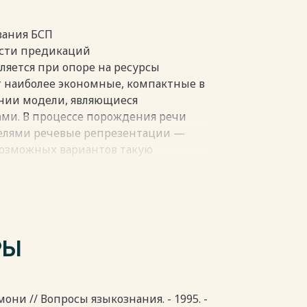
 вторичными коммуникативными
тим целям внутреннюю
вания БСП
мости предикаций
пки
ляется при опоре на ресурсы
т наиболее экономные, компактные в
нии модели, являющиеся
ми. В процессе порождения речи
елями речевые репрезентации —
возможных вариантов такую
его соответствовала по структуре
ер, некоторые из возможных
й между двумя ситуациями
РЫ
.
море.
оре.
мони // Вопросы языкознания. - 1995. -