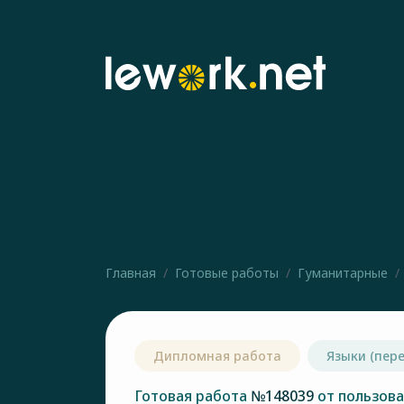
Главная
Готовые работы
Гуманитарные
Дипломная работа
Языки (пер
Готовая работа
№148039
от пользов