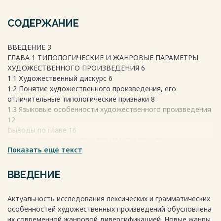
СОДЕРЖАНИЕ
ВВЕДЕНИЕ 3
ГЛАВА 1 ТИПОЛОГИЧЕСКИЕ И ЖАНРОВЫЕ ПАРАМЕТРЫ
ХУДОЖЕСТВЕННОГО ПРОИЗВЕДЕНИЯ 6
1.1 Художественный дискурс 6
1.2 Понятие художественного произведения, его
отличительные типологические признаки 8
1.3 Языковые особенности художественного произведения
12
Выводы по главе 16
ГЛАВА 2 ЛЕКСИЧЕСКИЕ И ГРАММАТИЧЕСКИЕ
Показать еще текст
ОСОБЕННОСТИ АНГЛИЙСКОГО РОМАНА 18
2.1 Общая характеристика романа Дженни Хан «Всем
парням, которых я любила» (Jenny Han “To All The Boys I've
ВВЕДЕНИЕ
Loved Before”) 18
2.2 Лексические особенности романа 20
Актуальность исследования лексических и грамматических
2.3 Грамматические особенности романа 25
особенностей художественных произведений обусловлена
Выводы по главе 27
их современной жанровой диверсификацией. Новые жанры,