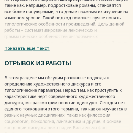
ЗАКЛЮЧЕНИЕ 30
такие как, например, подростковые романы, становятся
СПИСОК ЛИТЕРАТУРЫ 33
все более популярными, что делает важным их изучение на
Весь текст будет доступен
после покупки
языковом уровне. Такой подход поможет лучше понять
типологические особенности произведений. Цель данной
работы – систематизирование лексических и
грамматических особенностей англоязычных
художественных произведений на примере романа Дженни
Показать еще текст
Хан «Всем парням, которых я любила».
Весь текст будет доступен
после покупки
ОТРЫВОК ИЗ РАБОТЫ
В этом разделе мы обсудим различные подходы к
определению художественного дискурса и его
типологические параметры. Перед тем, как приступить к
характеристике черт современного художественного
дискурса, мы рассмотрим понятие «дискурс». Сегодня нет
единого толкования этого термина, так как он изучается в
разных научных дисциплинах, таких как философия,
социология, психология, лингвистика и другие. В основе
концепции дискурса лежат идеи Вильгельма фон