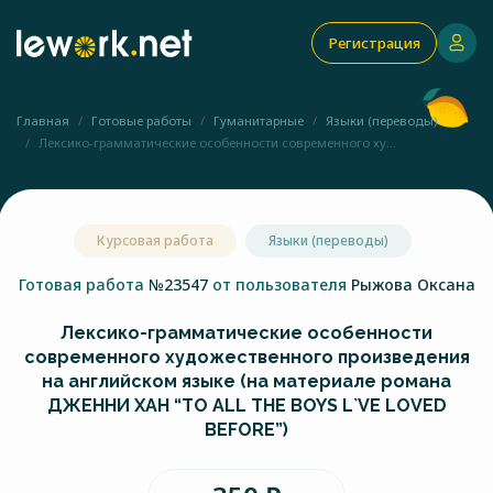
Регистрация
Главная
Готовые работы
Гуманитарные
Языки (переводы)
Лексико-грамматические особенности современного ху...
Курсовая работа
Языки (переводы)
Готовая работа
№23547
от пользователя
Рыжова Оксана
Лексико-грамматические особенности
современного художественного произведения
на английском языке (на материале романа
ДЖЕННИ ХАН “TO ALL THE BOYS L`VE LOVED
BEFORE”)