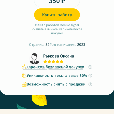
350 ₽
Купить работу
Файл с работой можно будет
скачать в личном кабинете после
покупки
Страниц:
35
Год написания:
2023
Рыжова Оксана
Гарантия безопасной покупки
Сообщить о нарушении авторских прав
Уникальность текста выше 50%
Возможность снять с продажи