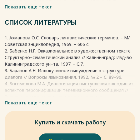
Гумбольдта, который утверждал, что язык не может
Показать еще текст
существовать без формы, а все языковые явления
направлены на выражение мысли. Позднее эта концепция
стала основой многих научных направлений, таких как
СПИСОК ЛИТЕРАТУРЫ
лингвокультурология, психолингвистика, когнитивная
лингвистика и другие.
1. Ахманова О.С. Словарь лингвистических терминов. – М/:
Весь текст будет доступен
после покупки
Советская энциклопедия, 1969. – 606 с.
2. Бабенко Н.Г. Окказиональное в художественном тексте.
Структурно–семантический анализ // Калининград: Изд-во
Калининградского ун–та, 1997. – С.7.
3. Баранов А.Н. Иллокутивное вынуждение в структуре
диалога // Вопросы языкознания. 1992, № 2 – С. 89–96.
4. Богомолова М.А. Диалогизация выступления как один из
аспектов персонификации телевизионного сообщения //
Значение и смысл слова: художественная речь,
Показать еще текст
публицистика. – Москва: 1987. – С. 92–99.
5. Власова А. Р., Шевченко А. А. Проблема подростковой
самоидентичности в романе Андре Асимана «Назови меня
Купить и скачать работу
своим именем» // Актуальные проблемы изучения
иностранных языков и литератур. – Пермь: Пермский
государственный национальный исследовательский