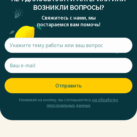
Укажите неверный ответ: В повести «Очарованный
«Что при людях, что без людей, я все одна, ничего я из
ВОЗНИКЛИ ВОПРОСЫ?
странник» отражена тема:
себя не доказываю»
родины
Свяжитесь с нами, мы
5
праведничества
постараемся вам помочь!
«Бывало, лето и зима-то тянутся-тянутся, не дождешься,
возмездия
когда кончатся; а нынче и не увидишь, как пролетят. Дни-
богатырства
то и часы все те же как будто остались; а время-то, за
наши грехи, все короче и короче делается»
1
«В наиболее концентрированном виде атмосфера
Кабаниха
Серебряного века получила своё выражение» в:
2
последние полтора десятилетия девятнадцатого века
Тихон
период с 1900 по 1930 гг.
3
первые полтора десятилетия двадцатого века
Варвара
Отправить
период с 1880 по 1900 гг.
4
Укажите неверный ответ: Кто из русских мыслителей был
Катерина
религиозным философом?
Нажимая на кнопку, вы соглашаетесь
на обработку
5
Н. Бердяев
персональных данных
Феклуша
П. Флоренский
6
В. Розанов
Кулигин
И.В. Киреевский
7
Дополните фразу одним словом: Ослабление роли сюжета,
Борис