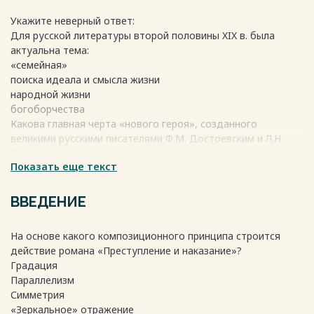
Укажите неверный ответ:
Для русской литературы второй половины XIX в. была
актуальна тема:
«семейная»
поиска идеала и смысла жизни
народной жизни
богоборчества
Какова главная черта «нового героя», созданного
великими русскими писателями Ф.М. Достоевским и Л.Н.
Толстым?
Показать еще текст
Критическое отношение к действительности
Богатый внутренний мир
Жажда подвига
ВВЕДЕНИЕ
Тоска по мировой гармонии
Укажите главную причину либеральных реформ Александра
На основе какого композиционного принципа строится
II?
действие романа «Преступление и наказание»?
Желание Александра II не отставать от Европы
Градация
Кризис государственной системы
Параллелизм
Прогрессивные взгляды царя
Симметрия
Страх революции
«Зеркальное» отражение