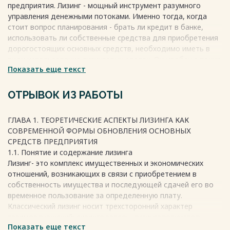
предприятия. Лизинг - мощный инструмент разумного
Весь текст будет доступен
после покупки
управления денежными потоками. Именно тогда, когда
стоит вопрос планирования - брать ли кредит в банке,
использовать ли собственные средства для приобретения
дорогостоящих основных средств, необходимо иметь в
виду использование лизинговых сделок. Он удобен с точки
Показать еще текст
зрения гибкости как оформления, так и выплат.
Под лизингом понимается передача во временное
владение и в пользование физическим и юридическим
ОТРЫВОК ИЗ РАБОТЫ
лицам имущества, относящегося к непотребляемым
вещам (кроме земельных участков и других природных
ГЛАВА 1. ТЕОРЕТИЧЕСКИЕ АСПЕКТЫ ЛИЗИНГА КАК
объектов) на основании договора лизинга. Лизинг имеет
СОВРЕМЕННОЙ ФОРМЫ ОБНОВЛЕНИЯ ОСНОВНЫХ
множество преимуществ с точки зрения налогообложения,
СРЕДСТВ ПРЕДПРИЯТИЯ
а также безопасности предприятия.
1.1. Понятие и содержание лизинга
Предмет лизинга может не ставится на баланс
Лизинг- это комплекс имущественных и экономических
лизингополучателя, в таком случае в период действия
отношений, возникающих в связи с приобретением в
договора лизинга он будет учитываться на балансе
собственность имущества и последующей сдачей его во
лизингодателя, поэтому у лизингополучателя отпадает
временное пользование за определенную плату.
необходимость платить налог на имущество с его
Классический лизинг носит трехсторонний характер
стоимости. А также в крайних случаях на него не может
взаимоотношений: лизингодатель, лизингополучатель,
быть наложен арест.
Показать еще текст
продавец (поставщик) имущества, а лизинговая операция