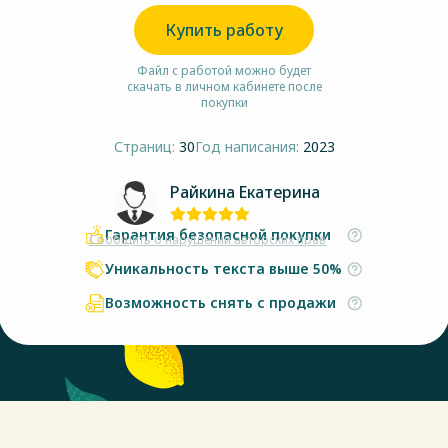
Купить работу
Файл с работой можно будет
скачать в личном кабинете после
покупки
Страниц:
30
Год написания:
2023
Райкина Екатерина
Гарантия безопасной покупки
Сообщить о нарушении авторских прав
Уникальность текста выше 50%
Возможность снять с продажи