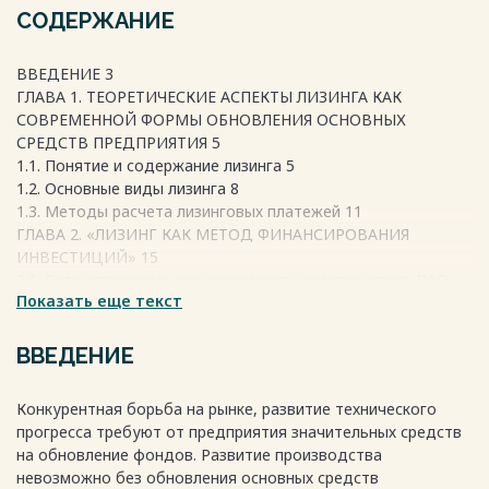
СОДЕРЖАНИЕ
ВВЕДЕНИЕ 3
ГЛАВА 1. ТЕОРЕТИЧЕСКИЕ АСПЕКТЫ ЛИЗИНГА КАК
СОВРЕМЕННОЙ ФОРМЫ ОБНОВЛЕНИЯ ОСНОВНЫХ
СРЕДСТВ ПРЕДПРИЯТИЯ 5
1.1. Понятие и содержание лизинга 5
1.2. Основные виды лизинга 8
1.3. Методы расчета лизинговых платежей 11
ГЛАВА 2. «ЛИЗИНГ КАК МЕТОД ФИНАНСИРОВАНИЯ
ИНВЕСТИЦИЙ» 15
2.1. Организационно-экономическая характеристика ПАО
Показать еще текст
«Сбербанк» 15
2.2. Расчет эффективности лизинговой схемы в ПАО
«Сбербанк» 20
ВВЕДЕНИЕ
ГЛАВА 3. ПРЕИМУЩЕСТВА И НЕДОСТАТКИ ЛИЗИНГА 25
ЗАКЛЮЧЕНИЕ 28
Конкурентная борьба на рынке, развитие технического
СПИСОК ИСПОЛЬЗУЕМОЙ ЛИТЕРАТУРЫ 30
прогресса требуют от предприятия значительных средств
на обновление фондов. Развитие производства
невозможно без обновления основных средств