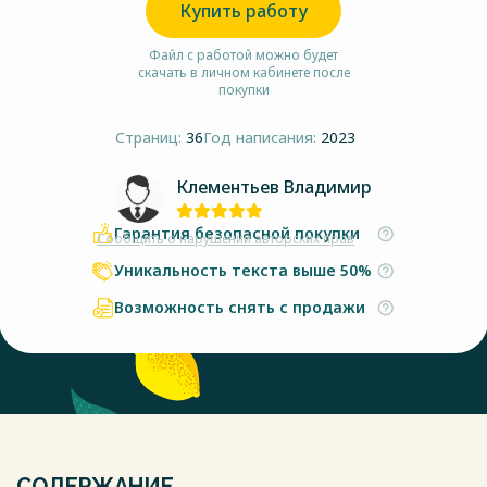
Купить работу
Файл с работой можно будет
скачать в личном кабинете после
покупки
Страниц:
36
Год написания:
2023
Клементьев Владимир
Гарантия безопасной покупки
Сообщить о нарушении авторских прав
Уникальность текста выше 50%
Возможность снять с продажи
СОДЕРЖАНИЕ