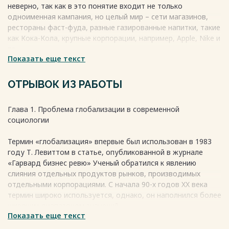
неверно, так как в это понятие входит не только
одноименная кампания, но целый мир – сети магазинов,
рестораны фаст-фуда, разные газированные напитки, такие
как Кока-Кола, крупные корпорации, например, Apple, Nike и
пр.
Показать еще текст
Макдональдизация – процесс, посредством которого
принципы ресторана быстрого обслуживания становятся
все более доминирующими во всех сферах американского
ОТРЫВОК ИЗ РАБОТЫ
общества и остальной части мира. По этой теме
американским социологом Джорджем Ритцером
Глава 1. Проблема глобализации в современной
выдвинута уникальная концепция, нашедшая отражение в
социологии
книге «Макдональдизация общества» , которая
анализируется в данном исследовании. Макдональдизация
Термин «глобализация» впервые был использован в 1983
– запрограммированная система социальных связей,
году Т. Левиттом в статье, опубликованной в журнале
стереотипизация поведения людей.
«Гарвард бизнес ревю» Ученый обратился к явлению
Дж. Ритцер в своей работе касается вопросов процесса
слияния отдельных продуктов рынков, производимых
глобализации и американизации.
отдельными корпорациями. С начала 90-х годов XX века
Изучением процесса глобализации занимались такие
термин широко используется, однако, он наполнился более
ученые, как Дж. Сакс, Э. Уорнер, А.С. Булатов, Г.Н. Григорян,
широким диапазоном значений .
Г. - П. Мартин, О.Г. Белорус, Л. Алкали, Дж Ритцер.
Показать еще текст
Глобализация – вестернизация, культурная ассимиляция
Феномен макдональдизации изучали отечественные
западной цивилизацией оставшихся немодернизированных