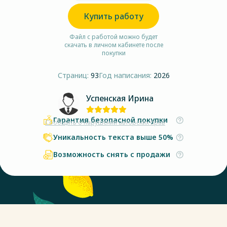
Купить работу
Файл с работой можно будет
скачать в личном кабинете после
покупки
Страниц:
93
Год написания:
2026
Успенская Ирина
Гарантия безопасной покупки
Сообщить о нарушении авторских прав
Уникальность текста выше 50%
Возможность снять с продажи