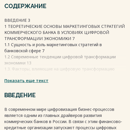
СОДЕРЖАНИЕ
ВВЕДЕНИЕ 3
1 ТЕОРЕТИЧЕСКИЕ ОСНОВЫ МАРКЕТИНГОВЫХ СТРАТЕГИЙ
КОММЕРЧЕСКОГО БАНКА В УСЛОВИЯХ ЦИФРОВОЙ
ТРАНСФОРМАЦИИ ЭКОНОМИКИ 7
1.1 Сущность и роль маркетинговых стратегий в
банковской сфере 7
1.2 Современные тенденции цифровой трансформации
экономики 13
1.3. Факторы, влияющие на цифровую трансформацию
экономики 30
Показать еще текст
ГЛАВА 2. АНАЛИЗ МАРКЕТИНГОВЫХ СТРАТЕГИЙ
КОММЕРЧЕСКОГО БАНКА В УСЛОВИЯХ ЦИФРОВОЙ
ТРАНСФОРМАЦИИ ЭКОНОМИКИ НА ПРИМЕРЕ «ПАО
ВВЕДЕНИЕ
СБЕРБАНК» 40
2.1. Общая характеристика деятельности ПАО Сбербанк 40
В современном мире цифровизация бизнес-процессов
2.2. Анализ текущих маркетинговых стратегий банка 55
является одним из главных драйверов развития
2.3. Оценка эффективности маркетинговых инструментов в
коммерческих банков в России. В связи с этим финансово-
условиях цифровой экономики 64
кредитные организации запускают процессы цифровых
ГЛАВА 3. РАЗРАБОТКА И СОВЕРШЕНСТВОВАНИЕ