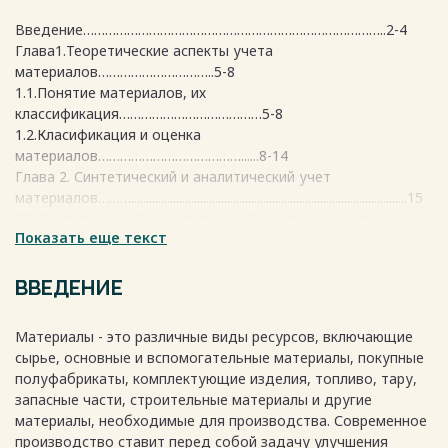
Введение………………………………………………………………………..2-4
Глава1.Теоретические аспекты учета
материалов…………………………..5-8
1.1.Понятие материалов, их
классификация…………………………………5-8
1.2.Класификация и оценка
материалов…………………………………......8-14
Глава 2. Синтетический и аналитический учет
материалов………............................................................................................15
2.1 Синтетический и аналитический учет материальных
Показать еще текст
ценностей………………………………………………………………….......15
2.2 Порядок формирования синтетического и
аналитического учета……16
ВВЕДЕНИЕ
2.3 Взаимная связь между синтетическим и аналитическим
учетом…….16-18
Материалы - это различные виды ресурсов, включающие
2.4 Отображение синтетического и аналитического учета в
сырье, основные и вспомогательные материалы, покупные
отчетности
полуфабрикаты, комплектующие изделия, топливо, тару,
организации………………………………………………………………......18
запасные части, строительные материалы и другие
2.5 Контроль правильности ведения синтетического и
материалы, необходимые для производства. Современное
аналитического
производство ставит перед собой задачу улучшения