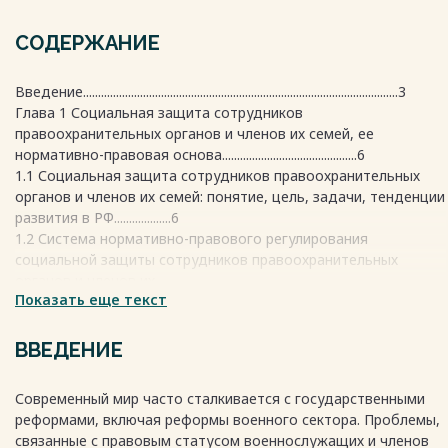
СОДЕРЖАНИЕ
Введение.........................................................................................................3
Глава 1 Социальная защита сотрудников
правоохранительных органов и членов их семей, ее
нормативно-правовая основа.............................................6
1.1 Социальная защита сотрудников правоохранительных
органов и членов их семей: понятие, цель, задачи, тенденции
развития в РФ...................6
1.2 Система нормативно-правового регулирования
социальной защиты сотрудников правоохранительных
органов и членов их
Показать еще текст
семей.......................................................................................................................15
Глава 2 Организация социальной защиты сотрудников
правоохранительных органов и членов их
ВВЕДЕНИЕ
семей...............................................25
2.1 Порядок изменения социальных гарантий, денежного
Современный мир часто сталкивается с государственными
довольствия, компенсаций и иных выплат детям
реформами, включая реформы военного сектора. Проблемы,
военнослужащих.......................................25
связанные с правовым статусом военнослужащих и членов