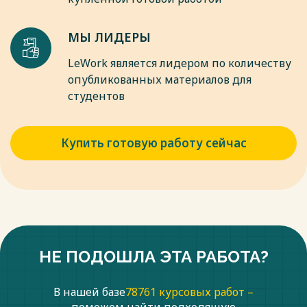
Система государственной социальной защиты сотрудников
полиции и их семей включает различные меры, включая
правовую защиту, обеспечение безопасности и социальную
МЫ ЛИДЕРЫ
защиту. Правовая защита сотрудников полиции направлена
на защиту их прав как граждан, а также на обеспечение
LeWork является лидером по количеству
специальной правовой защиты
опубликованных материалов для
Весь текст будет доступен
после покупки
студентов
Купить готовую работу сейчас
НЕ ПОДОШЛА ЭТА РАБОТА?
В нашей базе
78761 курсовых работ –