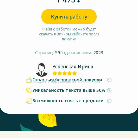
Купить работу
Файл с работой можно будет
скачать в личном кабинете после
покупки
Страниц:
59
Год написания:
2023
Успенская Ирина
Гарантия безопасной покупки
Сообщить о нарушении авторских прав
Уникальность текста выше 50%
Возможность снять с продажи