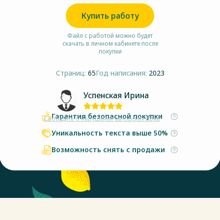
Купить работу
Файл с работой можно будет
скачать в личном кабинете после
покупки
Страниц:
65
Год написания:
2023
Успенская Ирина
Гарантия безопасной покупки
Сообщить о нарушении авторских прав
Уникальность текста выше 50%
Возможность снять с продажи