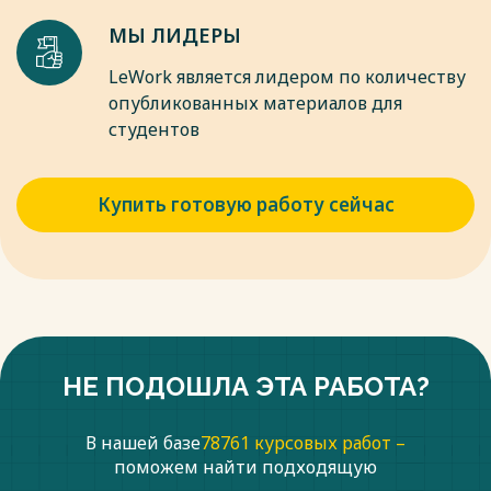
Развитие вычислительных навыков происходит в процессе
МЫ ЛИДЕРЫ
обучения и является частью учебной и познавательной
деятельности. В зависимости от уровня овладения
LeWork является лидером по количеству
навыками вычислений можно выделить следующие
опубликованных материалов для
качества: правильность, рациональность, осознанность,
студентов
обобщенность, прочность и автоматизм.
Весь текст будет доступен
после покупки
Купить готовую работу сейчас
НЕ ПОДОШЛА ЭТА РАБОТА?
В нашей базе
78761 курсовых работ –
поможем найти подходящую