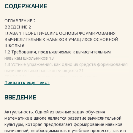
СОДЕРЖАНИЕ
ОГЛАВЛЕНИЕ 2
ВВЕДЕНИЕ 2
ГЛАВА 1 ТЕОРЕТИЧЕСКИЕ ОСНОВЫ ФОРМИРОВАНИЯ
ВЫЧИСЛИТЕЛЬНЫХ НАВЫКОВ УЧАЩИХСЯ ОСНОВНОЙ
ШКОЛЫ 6
1.2 Требования, предъявляемые к вычислительным
навыкам школьников 13
1.3 Устные упражнения, как одно из средств формирования
вычислительных навыков учащихся 21
ГЛАВА 2 Методические аспекты активизации
Показать еще текст
познавательной деятельности учащихся при
формировании вычислительных умений 26
2.1 Познавательная деятельность учащихся и способы ее
ВВЕДЕНИЕ
активизации 27
2.2 Активизация познавательной деятельности школьников
Актуальность. Одной из важных задач обучения
при выполнении устных упражнений 37
математике в школе является развитие вычислительной
2.3 Система упражнений или электронный ресурс 51
культуры, которая предполагает формирование навыков
СПИСОК ИСПОЛЬЗОВАННЫХ ИСТОЧНИКОВ И ЛИТЕРАТУРЫ
вычислений, необходимых как в учебном процессе, так и в
62