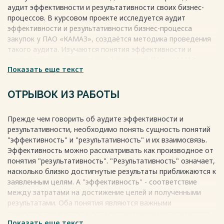
эффективности и результативности бизнес-процесса
аудит эффективности и результативности своих бизнес-
«Закупки» 34
процессов. В курсовом проекте исследуется аудит
3.2 Проведение аудиторского задания по оценке
эффективности и результативности бизнес-процесса
эффективности и результативности бизнес-процесса
закупок у ПАО «КАМАЗ», создаётся методика проведения
«Закупки» 35
такого аудита. Изучаются понятия эффективности и
3.3 Формирование результатов выполнения аудита
результативности, внутренний контроль ПАО «КАМАЗ»,
эффективности и результативности бизнес-процесса
Показать еще текст
система закупок в компании. Решаются задачи
«Закупки» 37
планирования, выполнения и формирования аудиторского
ЗАКЛЮЧЕНИЕ 39
задания.
ОТРЫВОК ИЗ РАБОТЫ
СПИСОК ИСПОЛЬЗОВАННЫХ ИСТОЧНИКОВ 40
Весь текст будет доступен
после покупки
Весь текст будет доступен
после покупки
Прежде чем говорить об аудите эффективности и
результативности, необходимо понять сущность понятий
"эффективность" и "результативность" и их взаимосвязь.
Эффективность можно рассматривать как производное от
понятия "результативность". "Результативность" означает,
насколько близко достигнутые результаты приближаются к
заявленным целям. А "эффективность" - соответствие
между затратами на достижение целей и полученными
результатами. Оба понятия являются важными
показателями деятельности организации и используются
Показать еще текст
для ее улучшения. Хотя результативность и эффективность