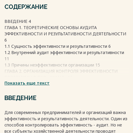
СОДЕРЖАНИЕ
ВВЕДЕНИЕ 4
ГЛАВА 1. ТЕОРЕТИЧЕСКИЕ ОСНОВЫ АУДИТА
ЭФФЕКТИВНОСТИ И РЕЗУЛЬТАТИВНОСТИ ДЕЯТЕЛЬНОСТИ
6
1.1 Сущность эффективности и результативности 6
1.2 Внутренний аудит эффективности и результативности
11
1.3 Причины неэффективности организации 15
ГЛАВА 2. ОРГАНИЗАЦИЯ КОНТРОЛЯ ЭФФЕКТИВНОСТИ
ПРОГРАММЫ В ПАО «КАМАЗ» 19
Показать еще текст
2.1. Характеристика ПАО «КАМАЗ» 19
2.2. Описание системы внутреннего контроля ПАО «КАМАЗ»
23
ВВЕДЕНИЕ
2.3. Описание бизнес-процесса «Закупки» в ПАО «КАМАЗ»
28
Для современных предпринимателей и организаций важна
ГЛАВА 3. РАЗРАБОТКА МЕТОДИКИ ЭФФЕКТИВНОСТИ И
эффективность и результативность деятельности. Один из
РЕЗУЛЬТАТИВНОСТИ БИЗНЕС-ПРОЦЕССА «ЗАКУПКИ» 34
способов контролировать эффективность - аудит. Но не
3.1 Планирование аудиторского задания по оценке
все субъекты хозяйственной деятельности проводят