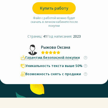
Купить работу
Файл с работой можно будет
скачать в личном кабинете после
покупки
Страниц:
41
Год написания:
2023
Рыжова Оксана
Гарантия безопасной покупки
Сообщить о нарушении авторских прав
Уникальность текста выше 50%
Возможность снять с продажи