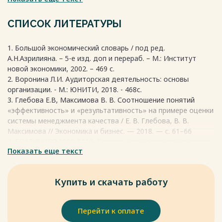
различны, они взаимодополняют друг друга, и без
эффективности нет результативности, а без
СПИСОК ЛИТЕРАТУРЫ
результативности нет эффективности.
Весь текст будет доступен
после покупки
1. Большой экономический словарь / под ред.
А.Н.Азрилияна. – 5-е изд. доп и перераб. – М.: Институт
новой экономики, 2002. – 469 с.
2. Воронина Л.И. Аудиторская деятельность: основы
организации. - М.: ЮНИТИ, 2018. - 468с.
3. Глебова Е.В, Максимова В. В. Соотношение понятий
«эффективность» и «результативность» на примере оценки
системы менеджмента качества / Е. В. Глебова, В. В.
Максимова // Экономика и бизнес. — 2018. — с. 61–66
4. ГОСТ Р ИСО 9000-2015. Системы менеджмента качества.
Показать еще текст
Основные положения и словарь (с поправкой). М.:
Стандартинформ, 2015. - 48 с.
5. ГОСТ Р ИСО 9001-2015. Системы менеджмента качества.
Купить и скачать работу
Требования. М.: Стандартинформ, 2015. - 23 с.
Весь текст будет доступен
после покупки
Перейти к оплате