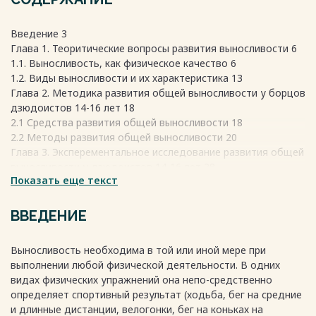
Введение 3
Глава 1. Теоритические вопросы развития выносливости 6
1.1. Выносливость, как физическое качество 6
1.2. Виды выносливости и их характеристика 13
Глава 2. Методика развития общей выносливости у борцов
дзюдоистов 14-16 лет 18
2.1 Средства развития общей выносливости 18
2.2 Методы развития общей выносливости 20
Глава 3. Эксперементальное исследование развития общей
выносливости у дзюдоистов 14-16 лет 28
Показать еще текст
3.1. Содержание и ход эксперимента 28
3.2 Анализ и обработка полученных результатов 35
Выводы 37
ВВЕДЕНИЕ
Практические рекомендации 39
Список использованных источников 40
Выносливость необходима в той или иной мере при
Приложение 1 45
выполнении любой физической деятельности. В одних
Приложение 2 48
видах физических упражнений она непо-средственно
Приложение 3 50
определяет спортивный результат (ходьба, бег на средние
Весь текст будет доступен
после покупки
и длинные дистанции, велогонки, бег на коньках на