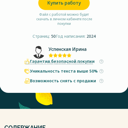
Купить работу
Файл с работой можно будет
скачать в личном кабинете после
покупки
Страниц:
50
Год написания:
2024
Успенская Ирина
Гарантия безопасной покупки
Сообщить о нарушении авторских прав
Уникальность текста выше 50%
Возможность снять с продажи
СОДЕРЖАНИЕ