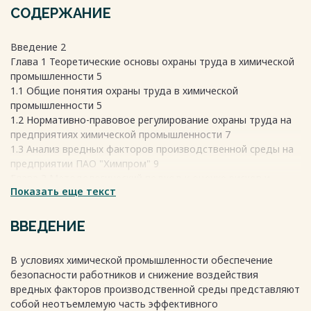
СОДЕРЖАНИЕ
Введение 2
Глава 1 Теоретические основы охраны труда в химической
промышленности 5
1.1 Общие понятия охраны труда в химической
промышленности 5
1.2 Нормативно-правовое регулирование охраны труда на
предприятиях химической промышленности 7
1.3 Анализ вредных факторов производственной среды на
предприятии ПАО "Химпром" 9
Глава 2 Методологический подход к оценке рисков и
Показать еще текст
средствам защиты 12
2.1 Методы выявления и оценки вредных факторов на
предприятии 12
ВВЕДЕНИЕ
2.2 Организационные меры защиты от вредных факторов
на предприятии 14
В условиях химической промышленности обеспечение
2.3 Технические средства защиты работников предприятия
безопасности работников и снижение воздействия
ПАО "Химпром" 16
вредных факторов производственной среды представляют
Глава 3 Практическая реализация мероприятий по защите
собой неотъемлемую часть эффективного
работников 19