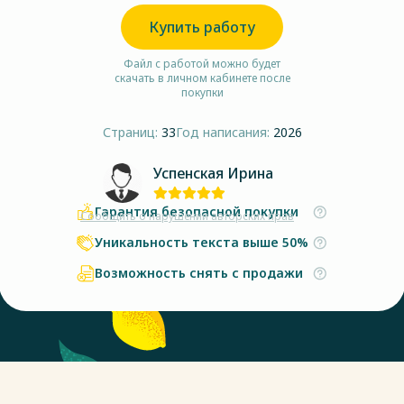
Купить работу
Файл с работой можно будет
скачать в личном кабинете после
покупки
Страниц:
33
Год написания:
2026
Успенская Ирина
Гарантия безопасной покупки
Сообщить о нарушении авторских прав
Уникальность текста выше 50%
Возможность снять с продажи