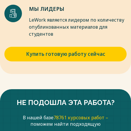
процессов. Учитываются такие факторы, как интенсивность
шумового воздействия, тяжесть выполняемых операций и
МЫ ЛИДЕРЫ
другие условия, способные влиять на здоровье и
работоспособность персонала. Комплексная защита
LeWork является лидером по количеству
обеспечивается совместными усилиями предприятий,
опубликованных материалов для
органов здравоохранения, профсоюзов и общественных
студентов
организаций, что способствует созданию устойчивой
системы управления охраной труда и охраны окружающей
среды [2, 8].
Купить готовую работу сейчас
Весь текст будет доступен
после покупки
НЕ ПОДОШЛА ЭТА РАБОТА?
В нашей базе
78761 курсовых работ –
поможем найти подходящую