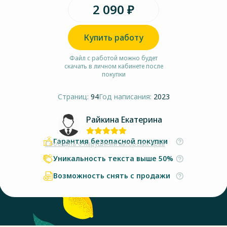
2 090 ₽
Купить работу
Файл с работой можно будет
скачать в личном кабинете после
покупки
Страниц:
94
Год написания:
2023
Райкина Екатерина
Гарантия безопасной покупки
Сообщить о нарушении авторских прав
Уникальность текста выше 50%
Возможность снять с продажи