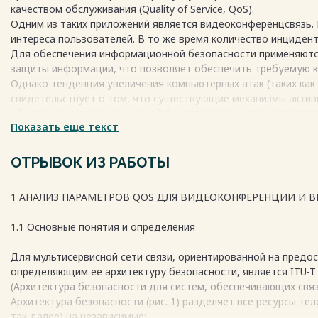
качеством обслуживания (Quality of Service, QoS).
4.2 Топология сети 63
Одним из таких приложений является видеоконференцсвязь. 
4.3 Описание функционирования анализируемой мультисервис
интереса пользователей. В то же время количество инцидент
4.4 Анализ результатов имитационного моделирования 68
Для обеспечения информационной безопасности применяютс
4.5 Выводы 72
защиты информации, что позволяет обеспечить требуемую 
ЗАКЛЮЧЕНИЕ 73
Однако тенденция увеличения компьютерных атак (таких как 
СПИСОК ЛИТЕРАТУРЫ 74
свидетельствует о том, что существующие механизмы актив
ПРИЛОЖЕНИЕ А 80
обеспечения информационной безопасности часто недостат
ПРИЛОЖЕНИЕ Б 83
Показать еще текст
Цель работы заключается в обеспечении информационной бе
ПРИЛОЖЕНИЕ В 88
Для достижения цели поставлены следующие задачи:
1. Анализ параметров QOS для видеоконференции и видео по
ОТРЫВОК ИЗ РАБОТЫ
2. Разработка частных моделей угроз и нарушителя для вид
Весь текст будет доступен
после покупки
3. Анализ методов защиты информации для видеоконференци
1 АНАЛИЗ ПАРАМЕТРОВ QOS ДЛЯ ВИДЕОКОНФЕРЕНЦИИ И В
Весь текст будет доступен
после покупки
1.1 Основные понятия и определения
Для мультисервисной сети связи, ориентированной на предо
определяющим ее архитектуру безопасности, является ITU-T Re
(Архитектура безопасности для систем, обеспечивающих связ
Архитектура безопасности (рис. 1) разделяет все ресурсы т
так далее) на независимые: