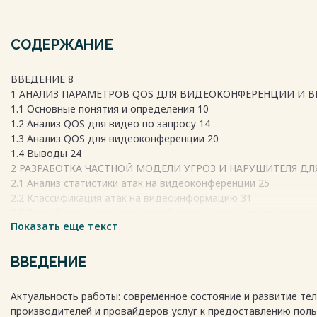
СОДЕРЖАНИЕ
ВВЕДЕНИЕ 8
1 АНАЛИЗ ПАРАМЕТРОВ QOS ДЛЯ ВИДЕОКОНФЕРЕНЦИИ И В
1.1 Основные понятия и определения 10
1.2 Анализ QOS для видео по запросу 14
1.3 Анализ QOS для видеоконференции 20
1.4 Выводы 24
2 РАЗРАБОТКА ЧАСТНОЙ МОДЕЛИ УГРОЗ И НАРУШИТЕЛЯ Д
2.1 Анализ статистики атак на видеоконференции 25
2.2 Классификация атак на видеоинформацию 31
2.3 Разработка частных моделей угроз и нарушителя для ви
Показать еще текст
2.4 Выводы 51
3 АНАЛИЗ МЕТОДОВ ЗАЩИТЫ ИНФОРМАЦИИ ДЛЯ ВИДЕОКО
3.1 Анализ методов обеспечения конфиденциальности 52
ВВЕДЕНИЕ
3.2 Анализ методов обеспечения целостности и доступности
3.3 Выводы 60
Актуальность работы: современное состояние и развитие тел
4 ИМИТАЦИОННОЕ МОДЕЛИРОВАНИЕ ОРГАНИЗАЦИИ ВИДЕО
производителей и провайдеров услуг к предоставлению поль
4.1 Технология Riverbed Modeler 61