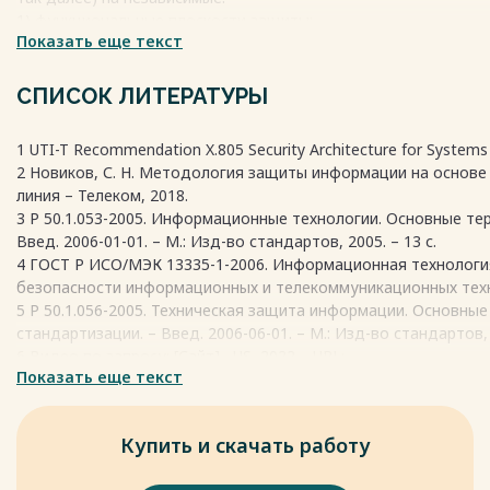
1) функциональные плоскости защиты:
Показать еще текст
? контроля — для передачи служебной информации с целью м
? управления — для передачи служебной информации с цель
? пользователя — для передачи пользовательской информац
СПИСОК ЛИТЕРАТУРЫ
2) уровни защиты:
? приложений — весь спектр приложений МСС (электронная к
1 UTI-T Recommendation X.805 Security Architecture for Systems
видеоконференции, дистанционное обучение, воспита-ние, ре
2 Новиков, С. Н. Методология защиты информации на основе т
линия – Телеком, 2018.
Весь текст будет доступен
после покупки
3 Р 50.1.053-2005. Информационные технологии. Основные т
Введ. 2006-01-01. – М.: Изд-во стандартов, 2005. – 13 с.
4 ГОСТ Р ИСО/МЭК 13335-1-2006. Информационная технология
безопасности информационных и телекоммуникационных техноло
5 Р 50.1.056-2005. Техническая защита информации. Основн
стандартизации. – Введ. 2006-06-01. – М.: Изд-во стандартов, 2
6 Видео по запросу: [Сайт]. -US, 2022. - URL:
Показать еще текст
https://ru.wikipedia.org/wiki/%D0%92%D0%B8%D0%B4
обращения: 17.05.2022).
7 Видеоконференция: [Сайт]. -US, 2022. - URL:
Купить и скачать работу
https://ru.wikipedia.org/wiki/%D0%92%D0%B8%D0%B
(дата обращения: 17.05.2022).