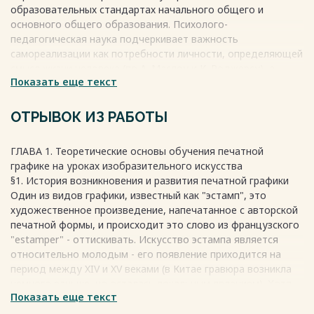
образовательных стандартах начального общего и
основного общего образования. Психолого-
педагогическая наука подчеркивает важность
самореализации как потребности личности, определяющей
смысл жизни человека (по А. Маслоу и К. Роджерсу), а
Показать еще текст
также как ведущего мотива учебной деятельности (по А.К.
Марковой).
ОТРЫВОК ИЗ РАБОТЫ
Особую актуальность творческая самореализация
приобретает в подростковом возрасте. В этот период
ГЛАВА 1. Теоретические основы обучения печатной
личность осознает свои потребности и стремится
графике на уроках изобразительного искусства
реализовать свой личностный потенциал (по В.С. Мухиной).
§1. История возникновения и развития печатной графики
Согласно работе С. Сулеймановой, творческая
Один из видов графики, известный как "эстамп", это
самореализация – это «процесс раскрытия и эффективного
художественное произведение, напечатанное с авторской
использования подростком своего творческого
печатной формы, и происходит это слово из французского
потенциала в различных видах деятельности,
"estamper" - оттискивать. Искусство эстампа является
осуществляемый на основе свободного выбора и
относительно молодым - его появление приходится на
предполагающий позитивный результат личностного
период между XIV и XV веками (в Китае гравюра возникла
развития».
немного раньше, но осталась локальным явлением). Хотя
Показать еще текст
основные виды эстампа имели свои технологические
Весь текст будет доступен
после покупки
прототипы в более ранние времена, настоящий эстамп, как