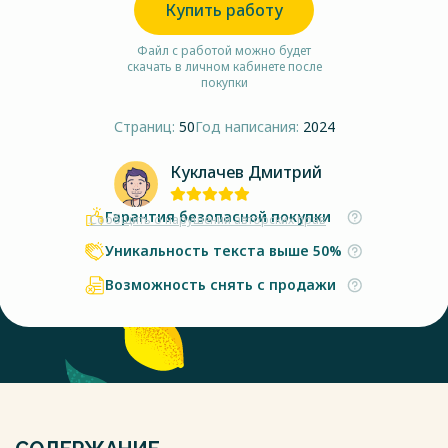
Купить работу
Файл с работой можно будет
скачать в личном кабинете после
покупки
Страниц:
50
Год написания:
2024
Куклачев Дмитрий
Гарантия безопасной покупки
Сообщить о нарушении авторских прав
Уникальность текста выше 50%
Возможность снять с продажи