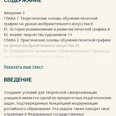
СОДЕРЖАНИЕ
Введение 3
ГЛАВА 1. Теоретические основы обучения печатной
графике на уроках изобразительного искусства 8
§1. История возникновения и развития печатной графики 8
§2. Анализ творчества художников 13
ГЛАВА 2. Практические основы обучения печатной графике
на уроках изобразительного искусства 20
§1. Особенности организации образовательного процесса
на занятиях по печатной графике 20
§2. Методические рекомендации для педагогов по
Показать еще текст
обучению печатной графике 28
Вывод 35
СПИСОК ЛИТЕРАТУРЫ 36
ВВЕДЕНИЕ
Создание условий для творческой самореализации
учащихся является одной из приоритетных педагогических
Весь текст будет доступен
после покупки
задач, подтвержденных Концепцией модернизации
российского образования. Эта задача также находит свое
отражение в Федеральных государственных