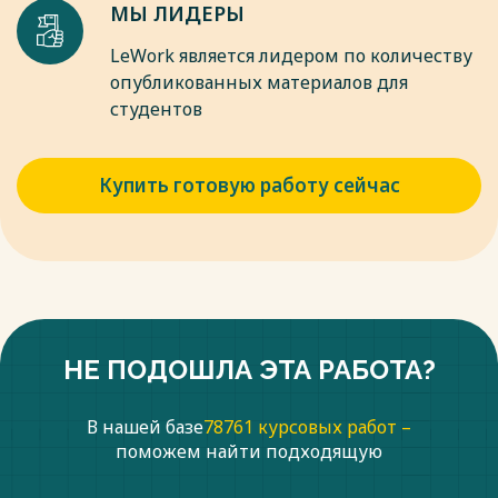
МЫ ЛИДЕРЫ
обращения:). Арнхейм Р. Искусство и визуальное
восприятие / Р. Арнхейм; под общ. ред. и вступ. ст. В. П.
LeWork является лидером по количеству
Шестакова. — М., 1974.
опубликованных материалов для
10. Блонский П. П. Избранные педагогические произведения
студентов
/ П. П. Блонский.
11. М., 1961. Возрастная и педагогическая психология:
хрестоматия / сост. И. В. Дубровина, А. М. Прихожан, В. В.
Купить готовую работу сейчас
Зацепин. — М., 1998.
Весь текст будет доступен
после покупки
НЕ ПОДОШЛА ЭТА РАБОТА?
В нашей базе
78761 курсовых работ –
поможем найти подходящую