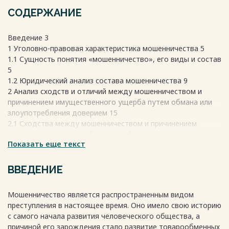
СОДЕРЖАНИЕ
Введение 3
1 Уголовно-правовая характеристика мошенничества 5
1.1 Сущность понятия «мошенничество», его виды и состав
5
1.2 Юридический анализ состава мошенничества 9
2 Анализ сходств и отличий между мошенничеством и
причинением имущественного ущерба путем обмана или
злоупотребления доверием 15
2.1 Сходства между мошенничеством и причинением
имущественного ущерба путем обмана или
Показать еще текст
злоупотребления доверием 15
2.2 Отличия между мошенничеством и причинением
имущественного ущерба путем обмана или
ВВЕДЕНИЕ
злоупотребления доверием 18
Заключение 20
Мошенничество является распространенным видом
Библиографический список 24
преступления в настоящее время. Оно имело свою историю
Весь текст будет доступен
после покупки
с самого начала развития человеческого общества, а
причиной его зарождения стало развитие товарообменных