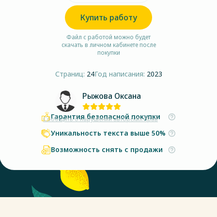
Купить работу
Файл с работой можно будет
скачать в личном кабинете после
покупки
Страниц:
24
Год написания:
2023
Рыжова Оксана
Гарантия безопасной покупки
Сообщить о нарушении авторских прав
Уникальность текста выше 50%
Возможность снять с продажи