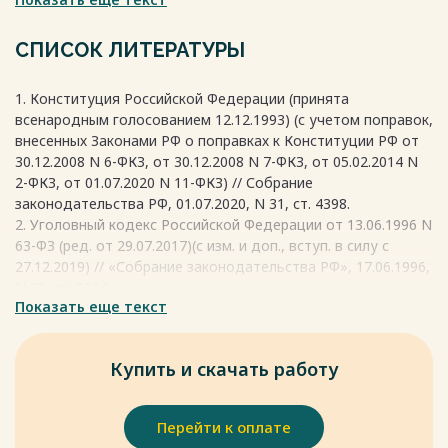
похищении имущества. В Судебнике, являющемся
прототипом современной уголовно-правовой системы
России, о мошенничестве говорится вместе со статьей о
СПИСОК ЛИТЕРАТУРЫ
краже, что свидетельствует о его имущественном
характере. Однако в этой же системе выделены отдельные
1. Конституция Российской Федерации (принята
статьи, которые касаются обманов в других отношениях,
всенародным голосованием 12.12.1993) (с учетом поправок,
таких, как ябедничество, лжесвидетельство, ложные
внесенных Законами РФ о поправках к Конституции РФ от
показания на повальном обыске, и т.д. Некоторые
30.12.2008 N 6-ФКЗ, от 30.12.2008 N 7-ФКЗ, от 05.02.2014 N
исследователи склонны видеть мошенничество как мелкую
2-ФКЗ, от 01.07.2020 N 11-ФКЗ) // Собрание
кражу, связанную с облегчением татбы.
законодательства РФ, 01.07.2020, N 31, ст. 4398.
Весь текст будет доступен
после покупки
2. Уголовный кодекс Российской Федерации от 13.06.1996 N
63-ФЗ (ред. от 29.07.2017)(с изм. и доп., вступ. в силу с
27.12.2019) // «Собрание законодательства РФ», 17.06.1996,
N 25, ст. 2954.
Показать еще текст
3. Александрова И.А. Новое уголовное законодательство о
мошенничестве / И.А. Александрова // Юридическая наука и
практика. Вестник Нижегородской академии МВД России. –
Купить и скачать работу
2019. – № 21. – С. 54–62.
4. Алексеев, С.С. Право: азбука-теория-философия: Опыт
комплексного исследования. / С.С. Алексеев. ? М.: Статут,
Перейти к оплате
2018. ? 712 с.