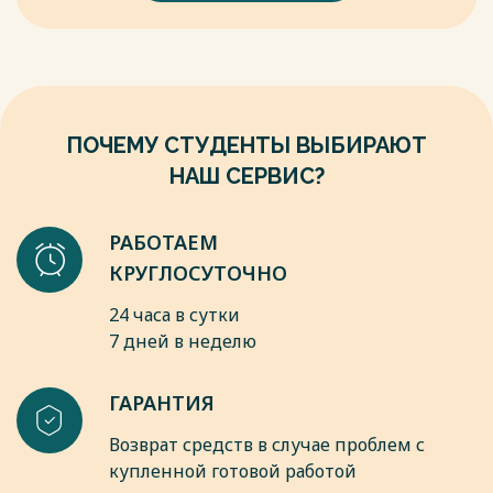
5. Архипов, А. Проблемы определения места совершения
мошенничества в отношении безналичных денежных
средств / А. Архипов // Уголовное право. – 2018. – № 3. – С.
4-11.
6. Архипов, А. Проблемы применения нормы о
мошенничестве с использованием платежных карт / А.
ПОЧЕМУ СТУДЕНТЫ ВЫБИРАЮТ
Архипов // Уголовное право. – 2019. – № 1. – С.4–10.
Весь текст будет доступен
после покупки
НАШ СЕРВИС?
РАБОТАЕМ
КРУГЛОСУТОЧНО
24 часа в сутки
7 дней в неделю
ГАРАНТИЯ
Возврат средств в случае проблем с
купленной готовой работой