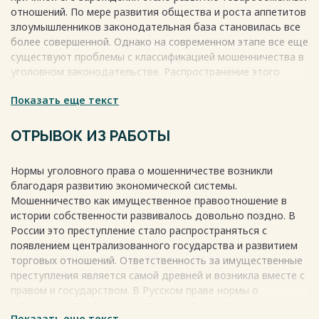
отношений. По мере развития общества и роста аппетитов
злоумышленников законодательная база становилась все
более совершенной. Однако на современном этапе все еще
существуют проблемы с классификацией мошенничества в
уголовном законодательстве. Распространение этого
деяния отражается в увеличении количества законов,
Показать еще текст
предусматривающих ответственность за мошенничество.
Проблемы, связанные с квалификацией мошенничества,
являются актуальными в современной правовой науке.
ОТРЫВОК ИЗ РАБОТЫ
Весь текст будет доступен
после покупки
Нормы уголовного права о мошенничестве возникли
благодаря развитию экономической системы.
Мошенничество как имущественное правоотношение в
истории собственности развивалось довольно поздно. В
России это преступление стало распространяться с
появлением централизованного государства и развитием
торговых отношений. Ответственность за имущественные
преступления является самой древней и возникла вместе с
правом и государством. В Русском праве нормы о
мошенничестве формировались как дополнение к нормам о
Показать еще текст