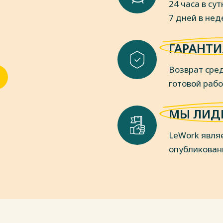
24 часа в сут
К РФ т1 под ред. Панченко П.Н. Н.
7 дней в не
а РФ от 25 апреля 1995 г. №5 «о
ГАРАНТИ
 законодательства об
в собственности » Бюллетень
Возврат сред
пки
готовой раб
МЫ ЛИД
LeWork явля
опубликован