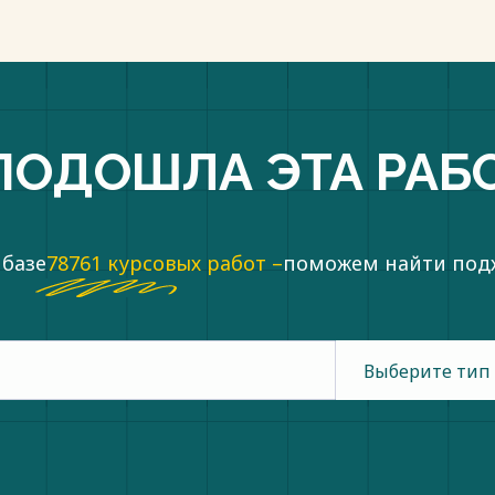
ПОДОШЛА ЭТА РАБ
 базе
78761 курсовых работ –
поможем найти по
Выберите тип