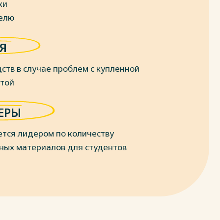
ки
делю
Я
ств в случае проблем с купленной
отой
ЕРЫ
ется лидером по количеству
ных материалов для студентов