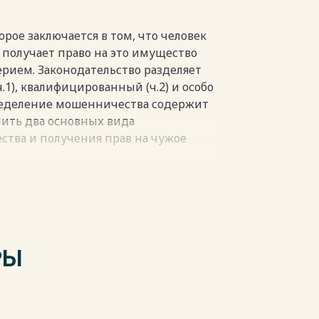
рое заключается в том, что человек
получает право на это имущество
рием. Законодательство разделяет
.1), квалифицированный (ч.2) и особо
ределение мошенничества содержит
лить два основных вида
тва и получения прав на чужое
ак способ завладения имуществом.
 обмана, чтобы заставить владельца
ле. Предметом мошенничества может
мое имущество, а также права на это
РЫ
чия реального или предполагаемого
т.159 УК РФ, содержит шесть