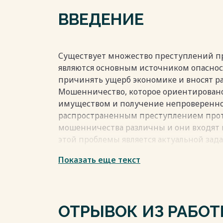
Весь текст будет доступен
после поку
ВВЕДЕНИЕ
Существует множество преступлений пр
являются основным источником опаснос
причинять ущерб экономике и вносят р
Мошенничество, которое ориентировано
имуществом и получение непроверенног
распространенным преступлением прот
мошенничества различны и они входят 
этой проблемы является актуальной зад
отечественного правоведения, так как 
Показать еще текст
может привести к негативным последс
отношений в России.
Весь текст будет доступен
после поку
ОТРЫВОК ИЗ РАБО