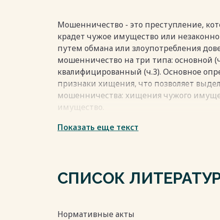
Мошенничество - это преступление, кото
крадет чужое имущество или незаконно 
путем обмана или злоупотребления дове
мошенничество на три типа: основной (ч
квалифицированный (ч.3). Основное оп
признаки хищения, что позволяет выде
мошенничества: хищения чужого имущес
имущество.
Показать еще текст
Для мошенничества характерен обман к
Виновный использует различные способы
передать ему имущество по доброй во
выступать как движимое, так и недвижи
СПИСОК ЛИТЕРАТУ
имущество. Субъект действует без нали
права на изъятые ценности.
Определение хищения, содержащееся в с
Нормативные акты