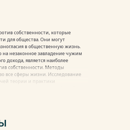
пки
отив собственности, которые
ти для общества. Они могут
азногласия в общественную жизнь.
 на незаконное завладение чужим
о дохода, является наиболее
ив собственности. Методы
во все сферы жизни. Исследование
ачей теории и практики
недостаток внимания к этой проблеме
твиям для формирования рыночных
пки
ТЫ