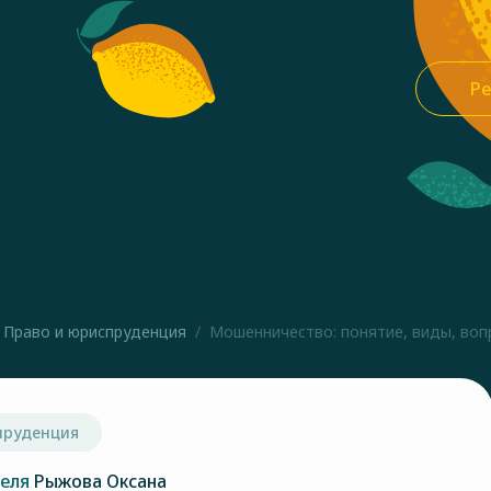
Ре
Право и юриспруденция
Мошенничество: понятие, виды, вопр
пруденция
теля
Рыжова Оксана