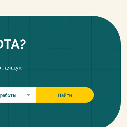
ОТА?
дходящую
 работы
Найти