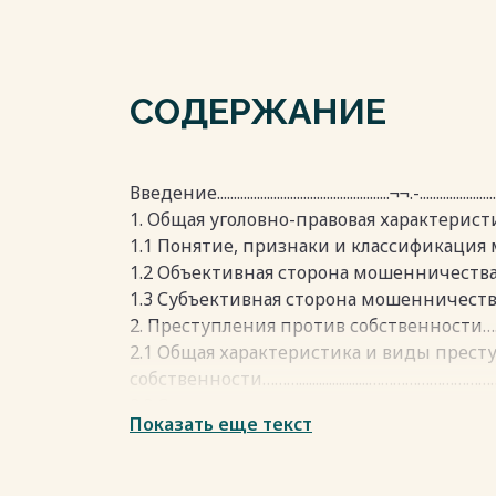
СОДЕРЖАНИЕ
Введение....................................................¬¬.-..........................
1. Общая уголовно-правовая характерис
1.1 Понятие, признаки и классификация мошенни
1.2 Объективная сторона мошенничества…….
1.3 Субъективная сторона мошенничества……
2. Преступления против собственности……..…...........
2.1 Общая характеристика и виды прес
собственности……….....................…………………
2.2 Отличие мошенничества от других 
Показать еще текст
собственности………………….....................................
Заключение……...................................…………………
Список используемой литературы………........