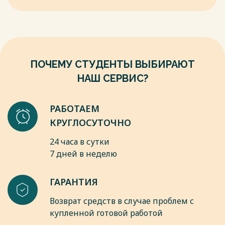
Просвещение, 2020. - 755 c.
конфликтных ситуациях.
6. Головкина, С. Х. Доброе слово. Воспитание речевой
культуры юношества / С.Х. Головкина, Т.Г. Овсянникова. - М.:
Весь текст будет доступен
после покупки
Педагогическая литература, 2020. - 192 c.
Весь текст будет доступен
после покупки
ПОЧЕМУ СТУДЕНТЫ ВЫБИРАЮТ
НАШ СЕРВИС?
РАБОТАЕМ
КРУГЛОСУТОЧНО
24 часа в сутки
7 дней в неделю
ГАРАНТИЯ
Возврат средств в случае проблем с
купленной готовой работой