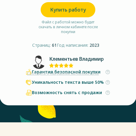
Купить работу
Файл с работой можно будет
скачать в личном кабинете после
покупки
Страниц:
61
Год написания:
2023
Клементьев Владимир
Гарантия безопасной покупки
Сообщить о нарушении авторских прав
Уникальность текста выше 50%
Возможность снять с продажи