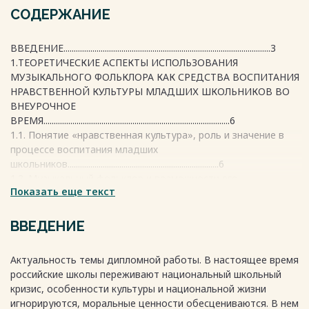
СОДЕРЖАНИЕ
ВВЕДЕНИЕ....................................................................................................3
1.ТЕОРЕТИЧЕСКИЕ АСПЕКТЫ ИСПОЛЬЗОВАНИЯ
МУЗЫКАЛЬНОГО ФОЛЬКЛОРА КАК СРЕДСТВА ВОСПИТАНИЯ
НРАВСТВЕННОЙ КУЛЬТУРЫ МЛАДШИХ ШКОЛЬНИКОВ ВО
ВНЕУРОЧНОЕ
ВРЕМЯ..........................................................................................6
1.1. Понятие «нравственная культура», роль и значение в
процессе воспитания младших
школьников.........................................................................6
1.2. Музыкальный фольклор и возможности его
Показать еще текст
использования во внеурочное время с младшими
школьниками....................................................13
2.ПРАКТИЧЕСКИЕ АСПЕКТЫ ИСПОЛЬЗОВАНИЯ
ВВЕДЕНИЕ
МУЗЫКАЛЬНОГО ФОЛЬКЛОРА КАК СРЕДСТВА ВОСПИТАНИЯ
НРАВСТВЕННОЙ КУЛЬТУРЫ МЛАДШИХ ШКОЛЬНИКОВ ВО
Актуальность темы дипломной работы. В настоящее время
ВНЕУРОЧНОЕ
российские школы переживают национальный школьный
ВРЕМЯ........................................................................................23
кризис, особенности культуры и национальной жизни
2.1. Методы и приемы работы над произведениями
игнорируются, моральные ценности обесцениваются. В нем
музыкального фольклора, направленные на воспитание