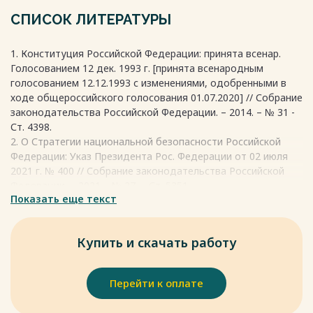
установление гражданского мира и согласия в стране,
борьбу с коррупцией и защиту прав граждан и
СПИСОК ЛИТЕРАТУРЫ
собственности.
Весь текст будет доступен
после покупки
1. Конституция Российской Федерации: принята всенар.
Голосованием 12 дек. 1993 г. [принята всенародным
голосованием 12.12.1993 с изменениями, одобренными в
ходе общероссийского голосования 01.07.2020] // Собрание
законодательства Российской Федерации. – 2014. – № 31 -
Ст. 4398.
2. О Стратегии национальной безопасности Российской
Федерации: Указ Президента Рос. Федерации от 02 июля
2021 г. № 400 // Собрание законодательства Российской
Федерации. – 2021. - № 27. – Ст. 5351.
Показать еще текст
Литература:
3. Владыцкий Алексей Сергеевич Национальные интересы
Российской Федерации на постсоветском пространстве //
Купить и скачать работу
Власть. 2015. №2.
4. Грибанова О.М. Государственное управление в контексте
национальных целей развития страны // Вестник Института
Перейти к оплате
экономики Российской академии наук. 2021. №4.
5. Грохотов Сергей Вячеславович Национальные интересы