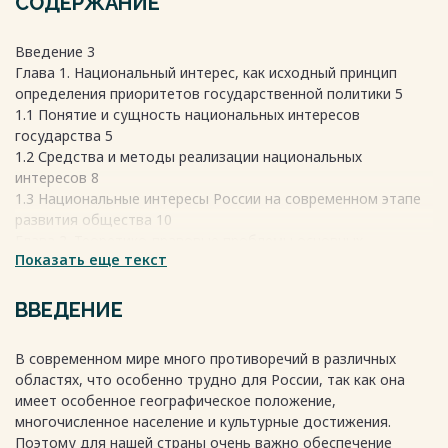
СОДЕРЖАНИЕ
Введение 3
Глава 1. Национальный интерес, как исходный принцип
определения приоритетов государственной политики 5
1.1 Понятие и сущность национальных интересов
государства 5
1.2 Средства и методы реализации национальных
интересов 8
1.3 Национальные интересы России на современном этапе
развития общества 10
Глава 2. Теоретико-правовые проблемы основных
Показать еще текст
приоритетов национальной безопасности Российской
Федерации 14
2.1 Понятие стратегических национальных приоритетов 14
ВВЕДЕНИЕ
2.2 Реализации некоторых стратегических национальных
приоритетов 16
В современном мире много противоречий в различных
Заключение 21
областях, что особенно трудно для России, так как она
Библиографический список 23
имеет особенное географическое положение,
Весь текст будет доступен
после покупки
многочисленное население и культурные достижения.
Поэтому для нашей страны очень важно обеспечение