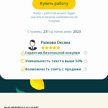
Купить работу
Файл с работой можно будет
скачать в личном кабинете после
покупки
Страниц:
23
Год написания:
2023
Рыжова Оксана
Гарантия безопасной покупки
Сообщить о нарушении авторских прав
Уникальность текста выше 50%
Возможность снять с продажи