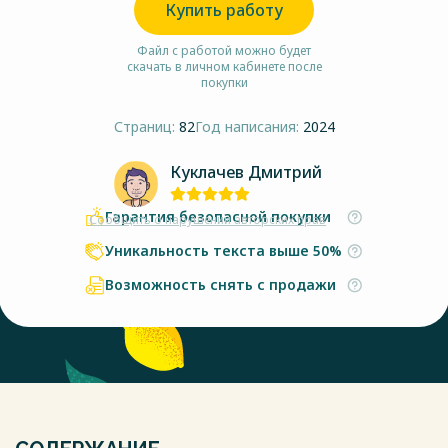
Купить работу
Файл с работой можно будет
скачать в личном кабинете после
покупки
Страниц:
82
Год написания:
2024
Куклачев Дмитрий
Гарантия безопасной покупки
Сообщить о нарушении авторских прав
Уникальность текста выше 50%
Возможность снять с продажи