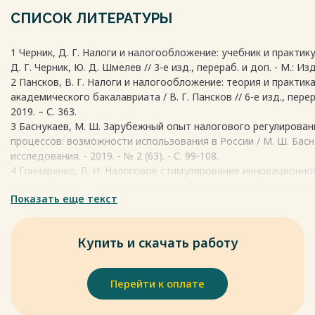
Прибыль организаций выступает в качестве цели функционир
СПИСОК ЛИТЕРАТУРЫ
одновременно источником уплаты налогов.
Прибыль представляет собой превышение доходов (выручки 
1 Черник, Д. Г. Налоги и налогообложение: учебник и практи
работ, оказания услуг) над затратами (затраты на производ
Д. Г. Черник, Ю. Д. Шмелев // 3-е изд., перераб. и доп. - М.: Из
товаров, работ, услуг) в денежном выражении.
2 Пансков, В. Г. Налоги и налогообложение: теория и практика
Выделяется ряд характеристик прибыли экономического субъ
академического бакалавриата / В. Г. Пансков // 6-е изд., перер
представленных на рисунке 1 [1].
2019. – С. 363.
3 Баснукаев, М. Ш. Зарубежный опыт налогового регулирова
Весь текст будет доступен
после покупки
процессов: возможности использования в России / М. Ш. Басн
исследования. - 2019. - № 2 (63). - С. 99-108.
4 Гончаренко, Л. И. Налоговое стимулирование инновационн
производства на основе анализа передового зарубежного опыта
Показать еще текст
Вишневская // Экономика. Налоги. Право. - 2019. - № 4. - С. 121-
5 Самохвалова, К. В. Возможности применения в российской 
В. Самохвалова // Налоги и налогообложение. – 2021. – № 3. – С
Купить и скачать работу
6 Балтина, А. М. Налоги и налогообложение [Электронный рес
обучающихся по образовательным программам высшего обра
38.03.01 Экономика, специальности 38.05.01 Экономическая без
Перейти к оплате
науки и высш. образования Рос. Федерации, Федер. гос. бюдж
образования «Оренбург. гос. ун-т». - Электрон. дан. - Оренбург