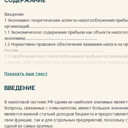
СОДЕРЖАНИЕ
Введение
1 Экономико-теоретические аспекты налогообложения приб
организаций...................................................................................................................
1.1 Экономическое содержание прибыли как объекта налогоо
экономики....................................................................................
1.2 Нормативно-правовое обеспечение взимания налога на п
России....................................................................................................
1.3 Зарубежный опыт налогообложения прибыли организаций.........
2 Анализ действующей практики налогообложения прибыли о
регулирования экономики России................................................
Показать еще текст
2.1 Оценка динамики поступления налога на прибыль органи
2023 гг......................................................................
2.2 Анализ взимания налога на прибыль организаций как инс
ВВЕДЕНИЕ
России...............................................................................
2.3 Арбитражная практика разрешения налоговых споров по н
В налоговой системе РФ одним из наиболее значимых являетс
организаций...................................................................................................
Вопросы, связанные с этим налогом, имеют большое значение
2.4 Прогноз поступлений налога на прибыль организаций в б
является важной статьей доходов бюджета и предоставляе
гг.........................................................................................
свои функции, так и для отдельных предприятий, поскольку 
3 Направления развития налогообложения прибыли организа
одной из самых крупных.