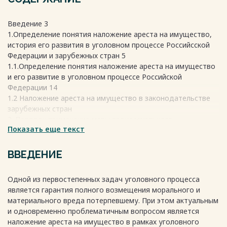
Введение 3
1.Определение понятия наложение ареста на имущество,
история его развития в уголовном процессе Российсской
Федерации и зарубежных стран 5
1.1.Определение понятия наложение ареста на имущество
и его развитие в уголовном процессе Российской
Федерации 14
1.2 Наложение ареста на имущество в законодательстве
зарубежных стран
2. Порядок применение меры процессуального
Показать еще текст
принуждения в виде наложения ареста на имущество 19
2.1 Порядок получения разрешения на применение меры
процессуального принуждения в виде наложения ареста на
ВВЕДЕНИЕ
имущество 19
2.2 Процедура наложения ареста на имущество 22
Одной из первостепенных задач уголовного процесса
Заключение 35
является гарантия полного возмещения морального и
Список использованных источников и литературы 38
материального вреда потерпевшему. При этом актуальным
и одновременно проблематичным вопросом является
наложение ареста на имущество в рамках уголовного
Весь текст будет доступен
после покупки