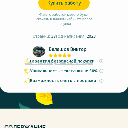
Купить работу
Файл с работой можно будет
скачать в личном кабинете после
покупки
Страниц:
38
Год написания:
2023
Балашов Виктор
Гарантия безопасной покупки
Сообщить о нарушении авторских прав
Уникальность текста выше 50%
Возможность снять с продажи
СОДЕРЖАНИЕ