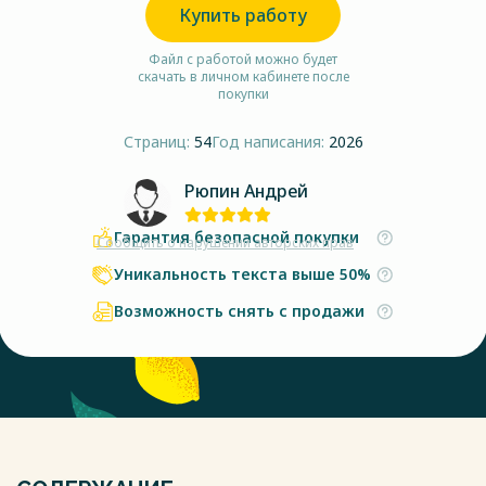
Купить работу
Файл с работой можно будет
скачать в личном кабинете после
покупки
Страниц:
54
Год написания:
2026
Рюпин Андрей
Гарантия безопасной покупки
Сообщить о нарушении авторских прав
Уникальность текста выше 50%
Возможность снять с продажи