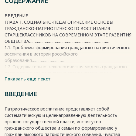
СОДЕРЖАНИЕ
ВВЕДЕНИЕ…………………………………………………………………
ГЛАВА 1. СОЦИАЛЬНО-ПЕДАГОГИЧЕСКИЕ ОСНОВЫ
ГРАЖДАНСКО-ПАТРИОТИЧЕСКОГО ВОСПИТАНИЯ
СТАРШЕКЛАССНИКОВ НА СОВРЕМЕННОМ ЭТАПЕ РАЗВИТИЯ
ОБЩЕСТВА………………………………………………………………
1.1. Проблемы формирования гражданско-патриотического
воспитания в истории российского
образования………………………...
1.2. Содержательно-технологическая модель гражданско-
патриотического воспитания старшеклассников на
Показать еще текст
современном этапе развития
общества…………………………………………………………
1.3. Народные традиции как средство гражданско-
ВВЕДЕНИЕ
патриотического воспитания
старшеклассников…………………………………………….
Патриотическое воспитание представляет собой
ГЛАВА 2. ОПЫТНО-ЭКСПЕРИМЕНТАЛЬНАЯ РАБОТА ПО
систематическую и целенаправленную деятельность
ГРАЖДАНСКО-ПАТРИОТИЧЕСКОМУ ВОСПИТАНИЮ
органов государственной власти, институтов
СТАРШЕКЛАССНИКОВ НА ОСНОВЕ НАРОДНЫХ
гражданского общества и семьи по формированию у
ТРАДИЦИЙ…
граждан высокого патриотического сознания, чувства