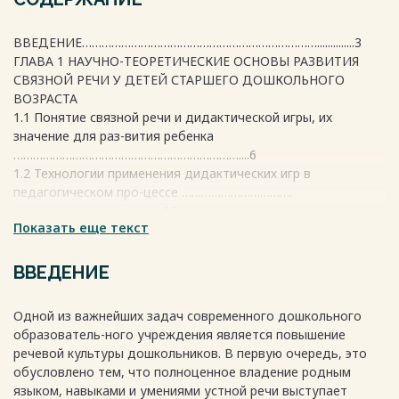
ВВЕДЕНИЕ………………………………………………………………..............3
ГЛАВА 1 НАУЧНО-ТЕОРЕТИЧЕСКИЕ ОСНОВЫ РАЗВИТИЯ
СВЯЗНОЙ РЕЧИ У ДЕТЕЙ СТАРШЕГО ДОШКОЛЬНОГО
ВОЗРАСТА
1.1 Понятие связной речи и дидактической игры, их
значение для раз-вития ребенка
……………………………………………………………....6
1.2 Технологии применения дидактических игр в
педагогическом про-цессе …………………………….
……………………………………….12
Показать еще текст
Выводы по первой главе………………………………………………………….
ГЛАВА 2. ОПЫТНО-ЭКСПЕРИМЕНТАЛЬНАЯ РАБОТА ПО
РАЗВИТИЮ СВЯЗНОЙ РЕЧИ ДЕТЕЙ СТАРШЕГО
ВВЕДЕНИЕ
ДОШКОЛЬНОГО ВОЗРАСТА ПО-СРЕДСТВОМ
ИСПОЛЬЗОВАНИЯ ДИДАКТИЧЕСКИХ ИГР
Одной из вaжнейших зaдaч современного дошкольного
2.1 Выявление уровней развития связной речи у детей
обрaзовaтель-ного учреждения является повышение
старшего до-школьного
речевой культуры дошкольников. В первую очередь, это
возраста………………………………………………….......29
обусловлено тем, что полноценное владение родным
2.2. Разработка и апробация комплекса дидактических игр,
языком, нaвыкaми и умениями устной речи выступaет
направлен-ных на развитие связной речи детей старшего