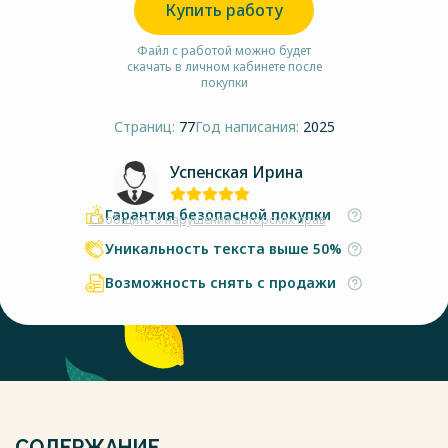
Купить работу
Файл с работой можно будет
скачать в личном кабинете после
покупки
Страниц:
77
Год написания:
2025
Успенская Ирина
Гарантия безопасной покупки
Сообщить о нарушении авторских прав
Уникальность текста выше 50%
Возможность снять с продажи
СОДЕРЖАНИЕ