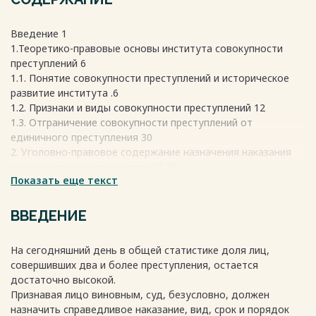
Введение 1
1.Теоретико-правовые основы института совокупности
преступлений 6
1.1. Понятие совокупности преступлений и историческое
развитие института .6
1.2. Признаки и виды совокупности преступлений 12
1.3. Отграничение совокупности преступлений от
единичного преступления 30
2. Уголовно-правовое содержание назначения наказания
по совокупности преступлений 40
Показать еще текст
2.1 Общие положения о назначении наказания по
совокупности преступлений 40
2.2 Поглощение и сложение наказаний при назначении
ВВЕДЕНИЕ
окончательного наказания по совокупности преступлений
46
На сегодняшний день в общей статистике доля лиц,
2.3. Отдельные правила назначения наказания по
совершивших два и более преступления, остается
совокупности преступлений 51
достаточно высокой.
Заключение 60
Признавая лицо виновным, суд, безусловно, должен
Весь текст будет доступен
после покупки
назначить справедливое наказание, вид, срок и порядок