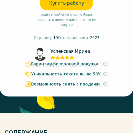
Купить работу
Файл с работой можно будет
скачать в личном кабинете после
покупки
Страниц:
10
Год написания:
2023
Успенская Ирина
Гарантия безопасной покупки
Сообщить о нарушении авторских прав
Уникальность текста выше 50%
Возможность снять с продажи
СОДЕРЖАНИЕ