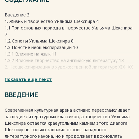
Введение 3
1. Жизнь и творчество Уильяма Шекспира 4
1.1 Три основных периода в творчестве Уильяма Шекспира
7
1.2 Сонеты Уильяма Шекспира 8
1.3 Понятие неошекспиризации 10
1.3.1 Влияние на язык 11
1.3.2 Влияние творчество на английскую литературу 13
2. Неошекспиризация в художественной литературе XIX- XX
веков 25
Показать еще текст
2.1 Шекспировский текст в произведении Олдоса Хаксли «О
дивный новый мир» 26
2.2 Шекспировский текст в произведении Джона Фаулза
ВВЕДЕНИЕ
«Коллекционер» 33
2.3 Шекспировские аллюзии в произведении Джеймса
Современная культурная арена активно переосмысливает
Джойса "Улисс" 37
наследие литературных классиков, а творчество Уильяма
Заключение 69
Шекспира остается краеугольным камнем этого диалога.
Список используемых источников 71
Шекспир не только заложил основы западного
Весь текст будет доступен
после покупки
литературного канона, но и продолжает вдохновлять