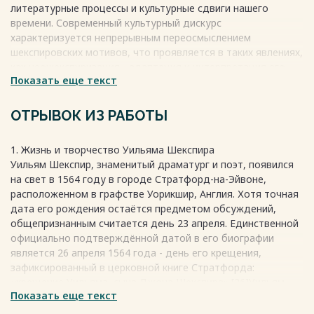
литературные процессы и культурные сдвиги нашего
времени. Современный культурный дискурс
характеризуется непрерывным переосмыслением
шекспировских мотивов, что проявляется в таких явлениях,
как неошекспиризация - адаптация и интерпретация его
Показать еще текст
произведений в новых культурных и медийных контекстах.
Актуальность исследования продиктована
необходимостью изучения механизмов интеграции
ОТРЫВОК ИЗ РАБОТЫ
шекспировского наследия в современное культурное
пространство, его обогащения и создания новых
1. Жизнь и творчество Уильяма Шекспира
интерпретационных возможностей для осмысления
Уильям Шекспир, знаменитый драматург и поэт, появился
классических шедевров.
на свет в 1564 году в городе Стратфорд-на-Эйвоне,
расположенном в графстве Уорикшир, Англия. Хотя точная
Весь текст будет доступен
после покупки
дата его рождения остаётся предметом обсуждений,
общепризнанным считается день 23 апреля. Единственной
официально подтверждённой датой в его биографии
является 26 апреля 1564 года - день его крещения,
зафиксированный в церковной книге Стратфорда:
«крещение Уильяма, сына Джона Шекспира».[26]Уильям
Показать еще текст
Шекспир вырос в семье, которая не была особенно
богатой, но и не жила в бедности. Его мать, Мэри Арден,