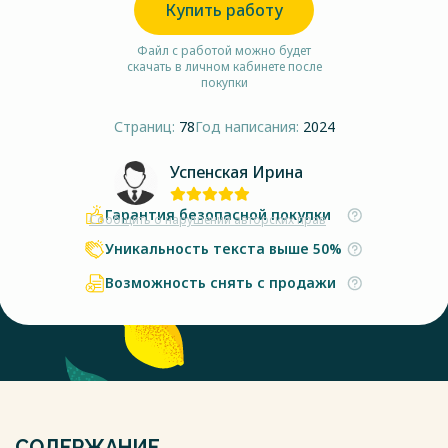
Купить работу
Файл с работой можно будет
скачать в личном кабинете после
покупки
Страниц:
78
Год написания:
2024
Успенская Ирина
Гарантия безопасной покупки
Сообщить о нарушении авторских прав
Уникальность текста выше 50%
Возможность снять с продажи
СОДЕРЖАНИЕ