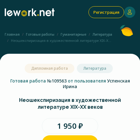
Регистрация
Главная
Готовые работы
Гуманитарные
Литература
Неошекспиризация в художественной литературе ХIX-X...
Дипломная работа
Литература
Готовая работа
№109563
от пользователя
Успенская
Ирина
Неошекспиризация в художественной
литературе ХIX-XХ веков
1 950 ₽