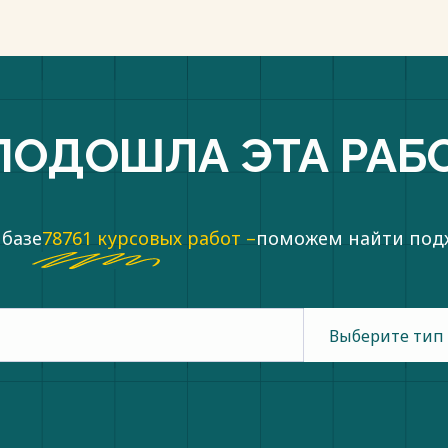
ПОДОШЛА ЭТА РАБ
 базе
78761 курсовых работ –
поможем найти по
Выберите тип