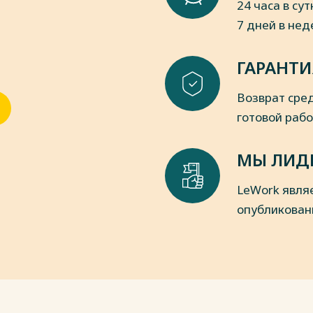
24 часа в сут
7 дней в не
кие проявления и диагностика острого
// Педиатрическая практика :
ГАРАНТИ
сийская ассоциация педиатров. URL:
024/acute_bronchitis (дата обращения:
Возврат сред
 Symptoms of Croup in Pediatric Patients
готовой раб
cy Medicine Journal : сведения,
 of Pediatrics. URL:
МЫ ЛИД
croup_signs_symptoms (дата
LeWork явля
пки
опубликован