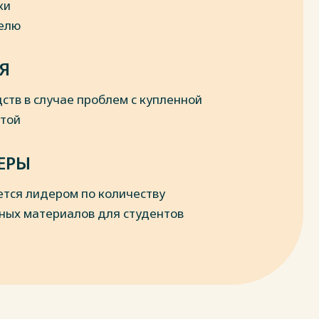
ки
делю
Я
ств в случае проблем с купленной
отой
ЕРЫ
ется лидером по количеству
ных материалов для студентов