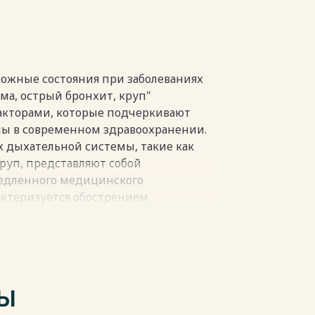
заболевания
ложные состояния при заболеваниях
ма, острый бронхит, круп"
акторами, которые подчеркивают
мы в современном здравоохранении.
пки
 дыхательной системы, такие как
круп, представляют собой
едленного медицинского
актеризуется обострением
атрудненному дыханию, свистящим
яется воспалением бронхов, что
нения в дыхании. Круп, в свою
спаление верхних дыхательных путей,
атруднением дыхания. Эти состояния
ТЫ
зличных подходов к лечению и