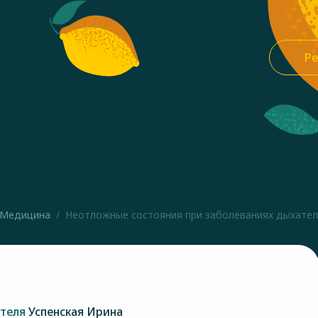
Ре
Медицина
Неотложные состояния при заболеваниях дыхатель
ателя
Успенская Ирина