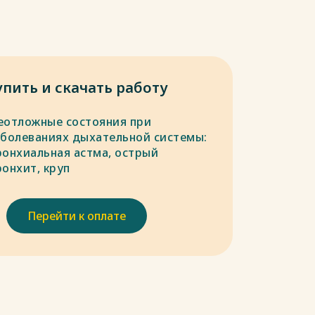
упить и скачать работу
еотложные состояния при
аболеваниях дыхательной системы:
ронхиальная астма, острый
ронхит, круп
Перейти к оплате