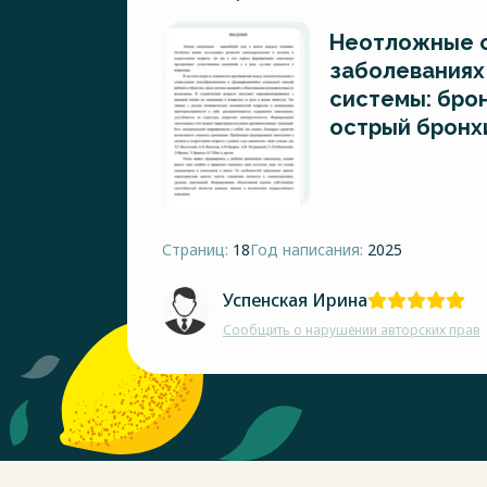
Неотложные с
заболеваниях
системы: бро
острый бронхи
Страниц:
18
Год написания:
2025
Успенская Ирина
Сообщить о нарушении авторских прав