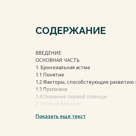
СОДЕРЖАНИЕ
ВВЕДЕНИЕ
ОСНОВНАЯ ЧАСТЬ
1. Бронхиальная астма
1.1 Понятие
1.2 Факторы, способствующие развитию 
1.3 Признаки
1.4 Оказание первой помощи
2. Острый бронхит
2.1 Понятие
Показать еще текст
2.2 Факторы, способствующие развитию 
2.3 Признаки острого бронхита
2.4 Первая помощь