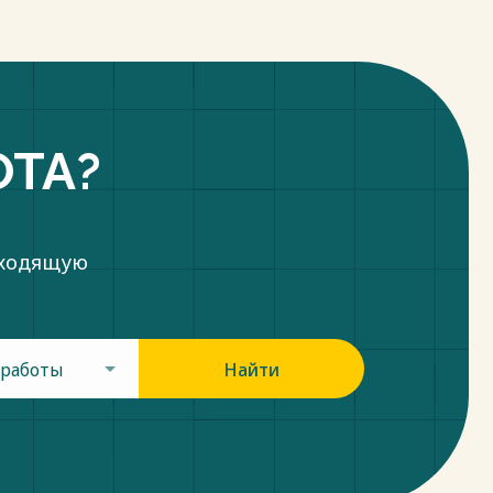
ОТА?
дходящую
 работы
Найти