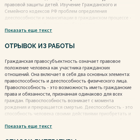
правовой защиты детей. Изучение Гражданского и
Семейного кодексов РФ проблем определения
дееспособности и эмансипации в гражданском процессе -
актуальная тема. В целом, проблематика
Показать еще текст
несовершеннолетних граждан будет оставаться
актуальной при совершенствовании законодательства.
Весь текст будет доступен
после покупки
ОТРЫВОК ИЗ РАБОТЫ
Гражданская правосубъектность означает правовое
положение человека как участника гражданских
отношений. Она включает в себя два основных элемента:
правоспособность и дееспособность физического лица.
Правоспособность - это возможность иметь гражданские
права и обязанности, признанная одинаково для всех
граждан. Правоспособность возникает с момента
рождения и прекращается смертью. Дееспособность - это
способность человека своими действиями приобретать и
осуществлять гражданские права, создавать для себя
Показать еще текст
гражданские обязанности и исполнять их. В состав
правоспособности входят права собственности,
наследования, авторское право и многие другие.