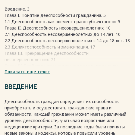
Введение. 3
Глава I. Понятие дееспособности гражданина. 5
1.1 Дееспособность как элемент правосубъектности. 5
Глава II. Дееспособность несовершеннолетних. 10
2.1 Дееспособность несовершеннолетних до 14 лет. 10
2.2 Дееспособность несовершеннолетних с 14 до 18 лет. 13
2.3 Деликтоспособность и эмансипация. 17
Глава III. Прекращение дееспособности
несовершеннолетних. 21
Глава IV. Проблемы осуществления прав и исполнение
Показать еще текст
обязанностей несовершеннолетних. 24
4.1 Проблемы совершения и исполнения сделок с участием
несовершеннолетних. 24
ВВЕДЕНИЕ
4.2 Ограничение или лишение несовершеннолетних от 14 до
18 лет права на распоряжение своими доходами. 30
Дееспособность граждан определяет их способность
Заключение. 34
приобретать и осуществлять гражданские права и
Список источников и литературы: 37
обязанности. Каждый гражданин может иметь различный
Весь текст будет доступен
после покупки
уровень дееспособности, учитывая возрастные или
медицинские критерии. За последние годы были приняты
новые законы и кодексы, которые повысили уровень