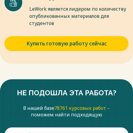
// Наука, новые технологии и инновации. // 2015.- № 12. -
LeWork является лидером по количеству
С.136;
опубликованных материалов для
Весь текст будет доступен
после покупки
студентов
Купить готовую работу сейчас
НЕ ПОДОШЛА ЭТА РАБОТА?
В нашей базе
78761 курсовых работ –
поможем найти подходящую