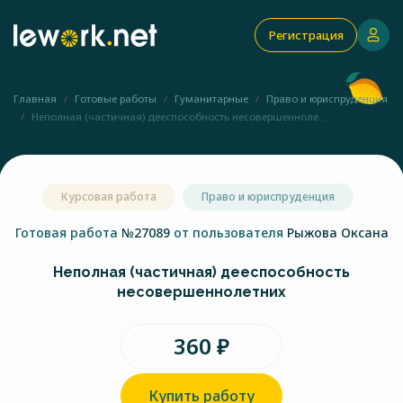
Регистрация
Главная
Готовые работы
Гуманитарные
Право и юриспруденция
Неполная (частичная) дееспособность несовершенноле...
Курсовая работа
Право и юриспруденция
Готовая работа
№27089
от пользователя
Рыжова Оксана
Неполная (частичная) дееспособность
несовершеннолетних
360 ₽
Купить работу