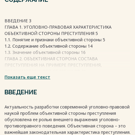
ВВЕДЕНИЕ 3
ГЛАВА 1. УГОЛОВНО-ПРАВОВАЯ ХАРАКТЕРИСТИКА
ОБЪЕКТИВНОЙ СТОРОНЫ ПРЕСТУПЛЕНИЯ 5
1.1. Понятие и признаки объективной стороны 5
1.2. Содержание объективной стороны 14
1.3. Значение объективной стороны 16
ГЛАВА 2. ОБЪЕКТИВНАЯ СТОРОНА СОСТАВА
ПРЕСТУПЛЕНИЯ НА ПРИМЕРЕ ПРЕСТУПЛЕНИЯ,
ПРЕДУСМОТРЕННОГО СТ.105 УК РФ 21
Показать еще текст
2.1. Общественно опасное деяние, как акт волевого
осознанного поведения лица 21
2.2. Общественно опасные последствия как признак
ВВЕДЕНИЕ
объективной стороны преступления 26
2.3. Понятие причинно-следственной связи, ее влияние на
Актуальность разработки современной уголовно-правовой
квалификацию содеянного 31
наукой проблем объективной стороны преступления
ЗАКЛЮЧЕНИЕ 35
обусловлена ее ролью внешнего выражения уголовно-
СПИСОК ИСПОЛЬЗОВАННОЙ ЛИТЕРАТУРЫ 38
противоправного поведения. Объективная сторона – это
важнейшая законодательная характеристика преступления.