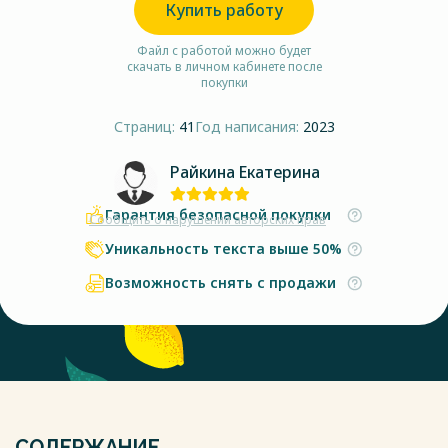
Купить работу
Файл с работой можно будет
скачать в личном кабинете после
покупки
Страниц:
41
Год написания:
2023
Райкина Екатерина
Гарантия безопасной покупки
Сообщить о нарушении авторских прав
Уникальность текста выше 50%
Возможность снять с продажи
СОДЕРЖАНИЕ