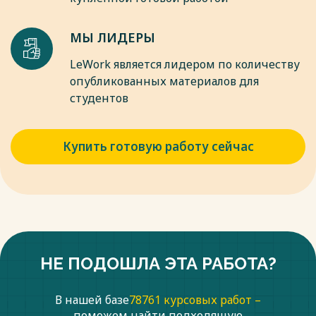
учеб. пособие / Л. П. Борисов : Изд-во РИОР, 2021.- 45 с. -
Текст : непосредственный.
МЫ ЛИДЕРЫ
10. Брунгильд, С. Г. Государственные экономические
стратегии : учеб. пособие /С. Г. Брунгильд. – Изд-во АСТ,
LeWork является лидером по количеству
2020. - 256 с. - Текст : непосредственный.
опубликованных материалов для
студентов
Весь текст будет доступен
после покупки
Купить готовую работу сейчас
НЕ ПОДОШЛА ЭТА РАБОТА?
В нашей базе
78761 курсовых работ –
поможем найти подходящую