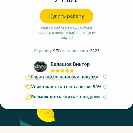
Купить работу
Файл с работой можно будет
скачать в личном кабинете после
покупки
Страниц:
97
Год написания:
2023
Балашов Виктор
Гарантия безопасной покупки
Сообщить о нарушении авторских прав
Уникальность текста выше 50%
Возможность снять с продажи