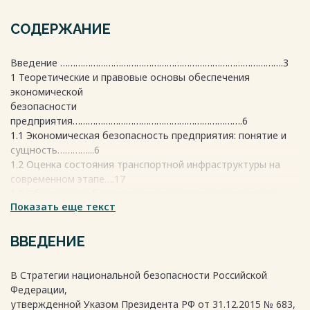
СОДЕРЖАНИЕ
Введение …………………………………………………………………………….3
1 Теоретические и правовые основы обеспечения
экономической
безопасности
предприятия………………………………………………………….6
1.1 Экономическая безопасность предприятия: понятие и
сущность…………...6
1.2 Оценка состояния транспортной инфраструктуры на
современном этапе….17
1.3 Обеспечение безопасности пассажирских перевозок
Показать еще текст
автомобильным транспортом
…………………………………………………….26
2 Анализ и оценка уровня экономической безопасности на
ВВЕДЕНИЕ
примере
ООО
В Стратегии национальной безопасности Российской
«Автотранспортник»…………………………………………………………32
Федерации,
2.1 Организационно - экономическая характеристика
утвержденной Указом Президента РФ от 31.12.2015 № 683,
деятельности предприятия..