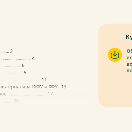
К
О
……. 3
и
…………………………. 4
в
……………….. 6
п
…………………. 9
 ……………………………….. 11
льтернатива ГХФУ и ХФУ . 13
лов………………………………. 17
………… 20
…………... 21
пки