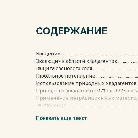
СОДЕРЖАНИЕ
Введение ……………………………………………………………
Эволюция в области хладагентов ……………
Защита озонового слоя …………………………………
Глобальное потепление ………………………………
Использование природных хладагентов
Природные хладагенты R717 и R723 как а
Применение нетрадиционных материа
Заключение………………………………………………………
Список литературы……………………………………………
Показать еще текст
Весь текст будет доступен
после поку