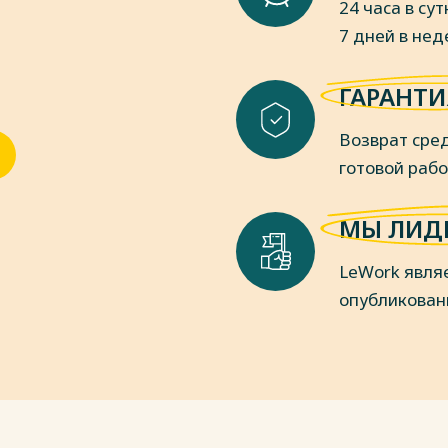
24 часа в сут
7 дней в не
ГАРАНТИ
Возврат сред
готовой раб
МЫ ЛИД
LeWork явля
опубликован