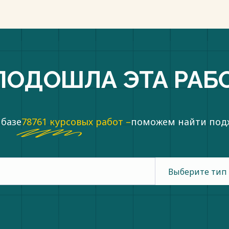
ПОДОШЛА ЭТА РАБ
 базе
78761 курсовых работ –
поможем найти по
Выберите тип