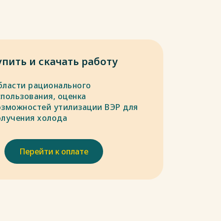
упить и скачать работу
бласти рационального
спользования, оценка
озможностей утилизации ВЭР для
олучения холода
Перейти к оплате