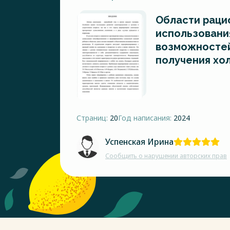
Области раци
использовани
возможностей
получения хо
Страниц:
20
Год написания:
2024
Успенская Ирина
Сообщить о нарушении авторских прав