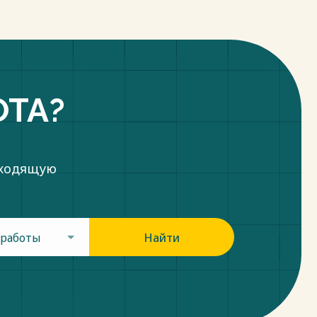
ОТА?
дходящую
 работы
Найти