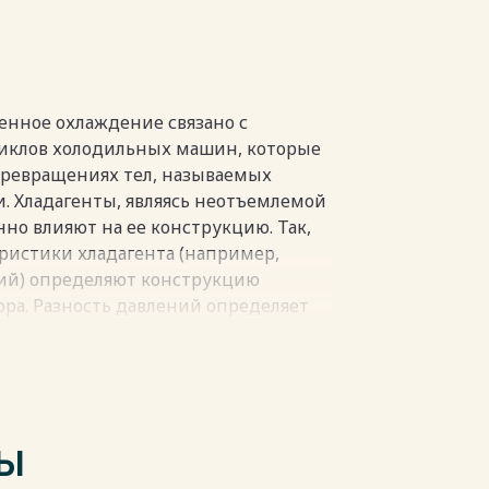
венное охлаждение связано с
иклов холодильных машин, которые
превращениях тел, называемых
. Хладагенты, являясь неотъемлемой
о влияют на ее конструкцию. Так,
истики хладагента (например,
ий) определяют конструкцию
ра. Разность давлений определяет
ра. От свойств хладагента зависит
, а также для труб, соединяющих их.
ь таким требованиям, как
не взрывоопасность, низкая цена и т.
ависят многие параметры
ТЫ
 осуществляется в каждом