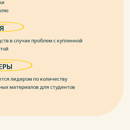
ки
делю
Я
ств в случае проблем с купленной
отой
ЕРЫ
ется лидером по количеству
ных материалов для студентов