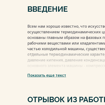
ВВЕДЕНИЕ
Всем нам хорошо известно, что искусст
осуществлением термодинамических ц
основаны главным образом на фазовых 
рабочими веществами или хладагентами
частью холодильной машины, существенн
отдельные термодинамические характер
давление кипения, давление конденсац
основного элемента машины - компрессо
нагрузку на рабочие элементы компрессо
Показать еще текст
выбор материала для основных элементов
Вместе с тем, хладагент должен отвечат
растворимость в масле, не токсичность, 
п. Таким образом, от вида хладагента з
ОТРЫВОК ИЗ РАБО
холодильной машины. Выбор хладагента