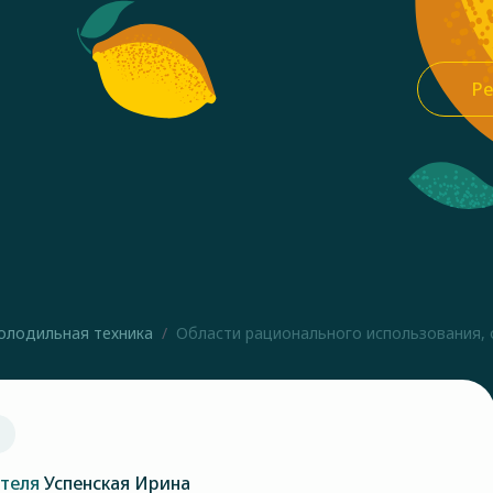
Ре
олодильная техника
Области рационального использования, о
ателя
Успенская Ирина