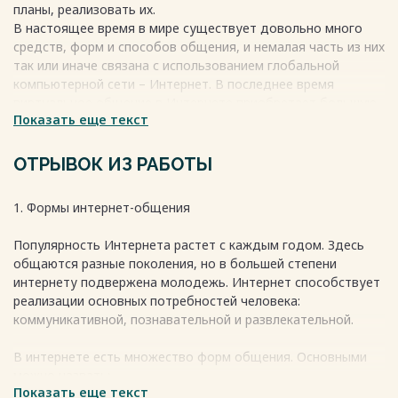
планы, реализовать их.
В настоящее время в мире существует довольно много
средств, форм и способов общения, и немалая часть из них
так или иначе связана с использованием глобальной
компьютерной сети – Интернет. В последнее время
виртуальное общение в Интернете приобретает большую
Показать еще текст
значимость и становится одним из основных видов
коммуникации людей в современном мире. Этот вид
коммуникации потребовал новых языковых средств либо
ОТРЫВОК ИЗ РАБОТЫ
трансформации старых.
На современном этапе в общении молодежи в сети
1. Формы интернет-общения
Интернет возникают следующие проблемы:
? письмо при онлайн-общении, а также на сайтах и блогах,
Популярность Интернета растет с каждым годом. Здесь
в социальных сетях содержит множество орфографических
общаются разные поколения, но в большей степени
ошибок – это входит в привычку и является причиной
интернету подвержена молодежь. Интернет способствует
снижения грамотности; и самое страшное, что многие,
реализации основных потребностей человека:
когда пишут, руководствуются принципом «Пешу каг
коммуникативной, познавательной и развлекательной.
хачу!!!!»
В интернете есть множество форм общения. Основными
Весь текст будет доступен
после покупки
можно назвать:
Показать еще текст
1. Социальная сеть