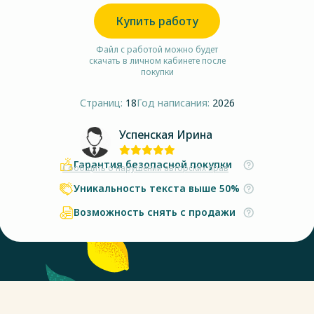
Купить работу
Файл с работой можно будет
скачать в личном кабинете после
покупки
Страниц:
18
Год написания:
2026
Успенская Ирина
Гарантия безопасной покупки
Сообщить о нарушении авторских прав
Уникальность текста выше 50%
Возможность снять с продажи