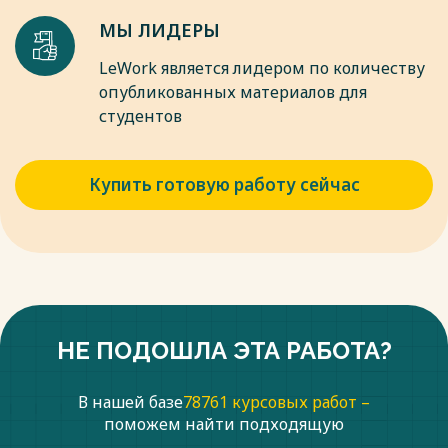
нарушает правила чата, но в то же время неприятен, либо
пользователь по какой-то причине не банится, то есть не
МЫ ЛИДЕРЫ
наказывается администрацией чата за своё поведение.
LeWork является лидером по количеству
Весь текст будет доступен
после покупки
опубликованных материалов для
студентов
Купить готовую работу сейчас
НЕ ПОДОШЛА ЭТА РАБОТА?
В нашей базе
78761 курсовых работ –
поможем найти подходящую